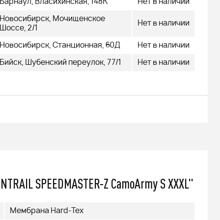
Барнаул, Власихинская, 148К
Нет в наличии
479 000
q
Новосибирск, Мочищенское
Нет в наличии
Шоссе, 2/1
Новосибирск, Станционная, 60Д
Нет в наличии
Бийск, Шубенский переулок, 77/1
Нет в наличии
Подробнее
NNTRAIL SPEEDMASTER-Z CamoArmy S XXXL"
Мембрана Hard-Tex