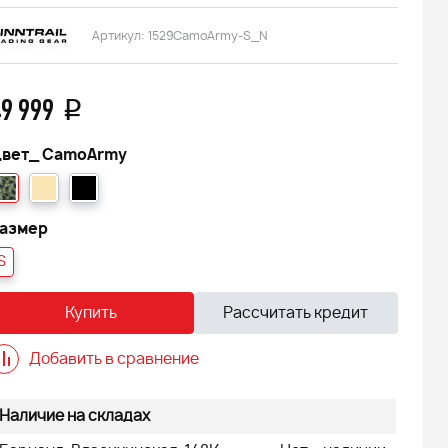
Артикул:
1529CamoArmy-S_N
9 999
q
вет_
CamoArmy
азмер
S
Купить
Рассчитать кредит
Добавить в сравнение
Наличие на складах
 FINNTRAIL
Снегоход БУРАН ЛИДЕР АДЕ