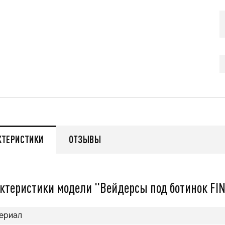
q
55 999
q
нее
Подробнее
КТЕРИСТИКИ
ОТЗЫВЫ
ктеристики модели "Вейдерсы под ботинок FI
ериал