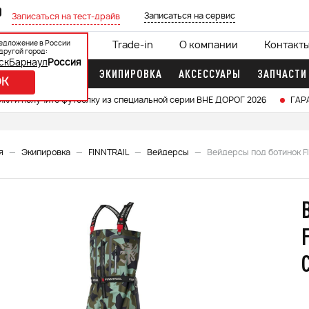
0
Записаться на сервис
Записаться на тест-драйв
едложение в России
ции
Кредит 0%
Trade-in
О компании
Контакт
другой город:
ск
Барнаул
Россия
ДОЧНЫЕ МОТОРЫ
ЭКИПИРОВКА
АКСЕССУАРЫ
ЗАПЧАСТИ
OK
икл и получите футболку из специальной серии ВНЕ ДОРОГ 2026
ГАР
я
Экипировка
FINNTRAIL
Вейдерсы
Вейдерсы под ботинок 