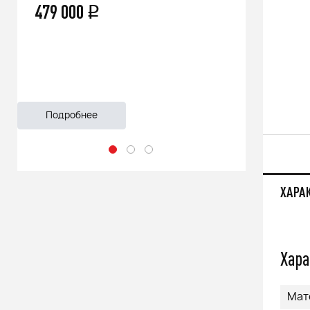
479 000
66 500
q
Подробнее
Подроб
ХАРА
Хара
Мат