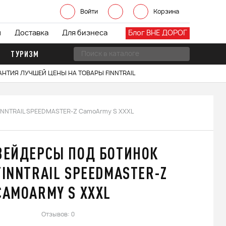
Войти
Корзина
ы
Доставка
Для бизнеса
Блог ВНЕ ДОРОГ
ТУРИЗМ
АНТИЯ ЛУЧШЕЙ ЦЕНЫ НА ТОВАРЫ FINNTRAIL
FINNTRAIL SPEEDMASTER-Z CamoArmy S XXXL
ВЕЙДЕРСЫ ПОД БОТИНОК
FINNTRAIL SPEEDMASTER-Z
CAMOARMY S XXXL
Отзывов: 0