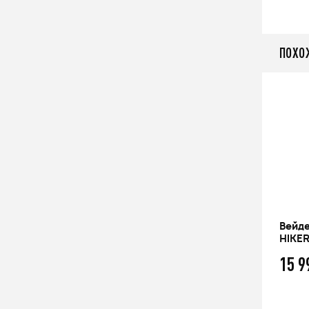
ПОХО
L
Вейдерсы короткие под ботинок
Вейде
FINNTRAIL RUNNER
HIKE
от 13 999
15 
q