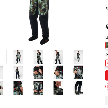
4
Ц
Р
013 черный В/Т 1м
Костюм мужской зимний
POWERMAN