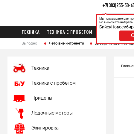
+7(383)255-50-4
Мы показываем вам пр
Каталог
Ак
Но вы можете выбрать 
Бийск
Новосибир
ТЕХНИКА
ТЕХНИКА С ПРОБЕГОМ
ПРИЦЕПЫ
ЛО
Выгодно:
Лето вне интренета
Выберите свой мотоц
Главна
Техника
Техника с пробегом
Прицепы
Лодочные моторы
Экипировка