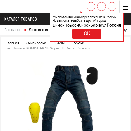
Мы показываем вам предложение в России
КАТАЛОГ ТОВАРОВ
Но вы можете выбрать другой город:
Бийск
Новосибирск
Барнаул
Россия
Выгодно:
Лето вне интренета
Выберите свой мотоцикл и получ
OK
Главная
Экипировка
KOMINE
Брюки
Джинсы KOMINE PK718 Super FIT Kevlar D-Jeans