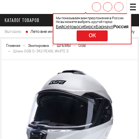
Мы показываем вам предложение в России
КАТАЛОГ ТОВАРОВ
Но вы можете выбрать другой город:
Бийск
Новосибирск
Барнаул
Россия
Выгодно:
Лето вне интренета
Выберите свой мотоцикл и получ
OK
Главная
Экипировка
ШЛЕМЫ
GSB
Шлем GSB G-362 PEARL WHITE S