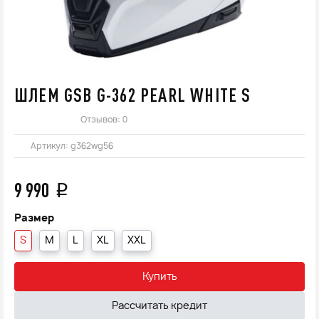
ШЛЕМ GSB G-362 PEARL WHITE S
Отзывов: 0
Артикул:
g362wg56
9 990
q
Размер
S
M
L
XL
XXL
Купить
Рассчитать кредит