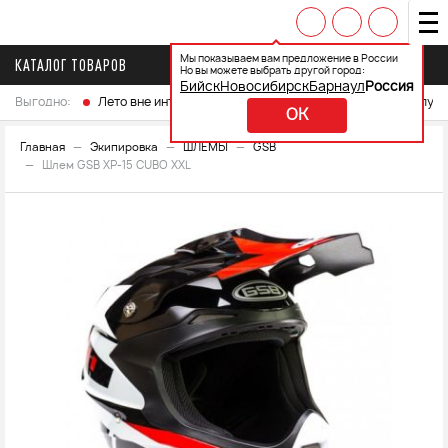
Мы показываем вам предложение в России
КАТАЛОГ ТОВАРОВ
Но вы можете выбрать другой город:
Бийск
Новосибирск
Барнаул
Россия
Выгодно:
Лето вне интренета
Выберите свой мотоцикл и получ
OK
Главная
Экипировка
ШЛЕМЫ
GSB
Шлем GSB XP-15 CUBO XXL