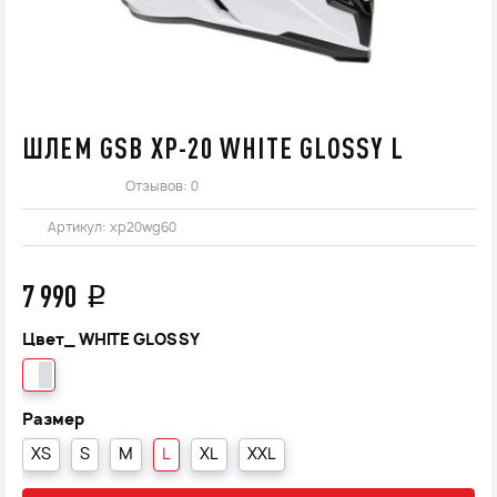
ШЛЕМ GSB XP-20 WHITE GLOSSY L
Отзывов: 0
Артикул:
xp20wg60
7 990
q
Цвет_
WHITE GLOSSY
Размер
XS
S
M
L
XL
XXL