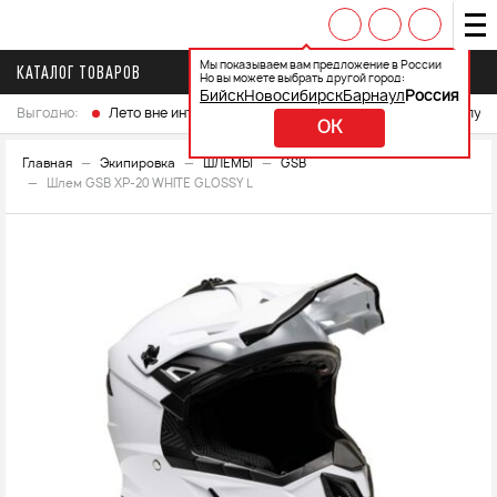
Мы показываем вам предложение в России
КАТАЛОГ ТОВАРОВ
Но вы можете выбрать другой город:
Бийск
Новосибирск
Барнаул
Россия
Выгодно:
Лето вне интренета
Выберите свой мотоцикл и получ
OK
Главная
Экипировка
ШЛЕМЫ
GSB
Шлем GSB XP-20 WHITE GLOSSY L