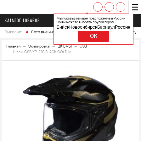
Мы показываем вам предложение в России
КАТАЛОГ ТОВАРОВ
Но вы можете выбрать другой город:
Бийск
Новосибирск
Барнаул
Россия
Выгодно:
Лето вне интренета
Выберите свой мотоцикл и получ
OK
Главная
Экипировка
ШЛЕМЫ
GSB
Шлем GSB XP-22S BLACK GOLD M