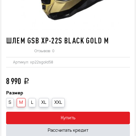
ШЛЕМ GSB XP-22S BLACK GOLD M
Отзывов: 0
Артикул:
xp22sgold58
8 990
q
Размер
S
M
L
XL
XXL
Купить
Рассчитать кредит