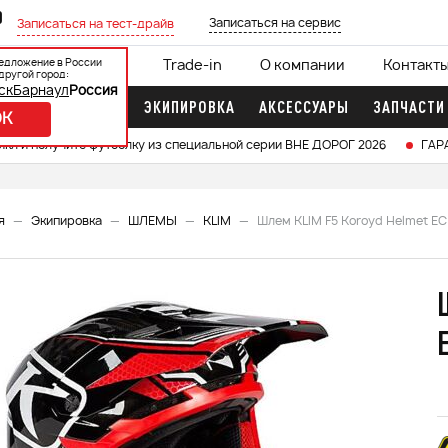
0
Записаться на сервис
Записаться на тест-драйв
едложение в России
ции
Кредит 0%
Trade-in
О компании
Контакт
другой город:
ск
Барнаул
Россия
ДОЧНЫЕ МОТОРЫ
ЭКИПИРОВКА
АКСЕССУАРЫ
ЗАПЧАСТИ
OK
икл и получите футболку из специальной серии ВНЕ ДОРОГ 2026
ГАР
я
Экипировка
ШЛЕМЫ
KLIM
Шлем KLIM F5 Koroyd Helmet EC