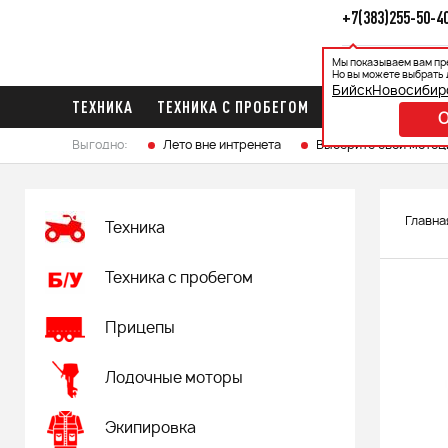
+7(383)255-50-4
Мы показываем вам пр
Каталог
Ак
Но вы можете выбрать 
Бийск
Новосибир
ТЕХНИКА
ТЕХНИКА С ПРОБЕГОМ
ПРИЦЕПЫ
ЛО
Выгодно:
Лето вне интренета
Выберите свой мотоц
Главна
Техника
Техника с пробегом
Прицепы
Лодочные моторы
Экипировка