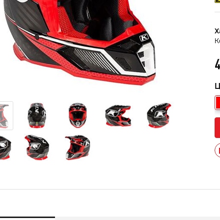
Х
K
4
Ц
013 черный В/Т 1м
Костюм мужской зимний
POWERMAN