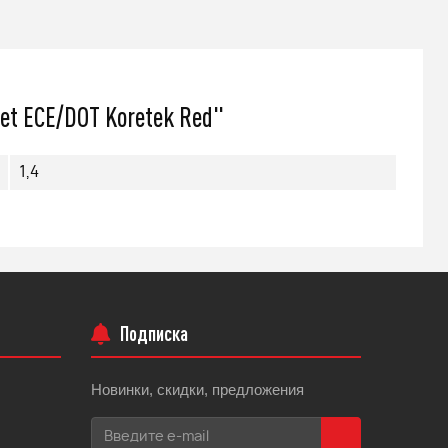
479 000
q
t ECE/DOT Koretek Red"
Подробнее
1,4
Подписка
Новинки, скидки, предложения