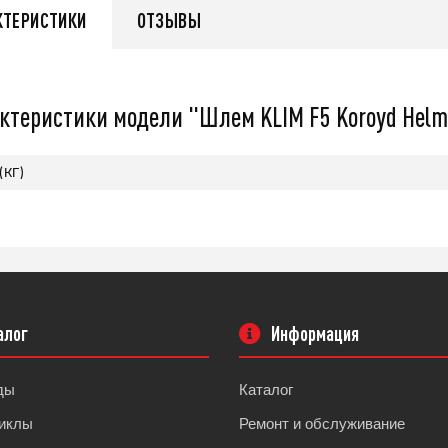
q
КТЕРИСТИКИ
ОТЗЫВЫ
55 999
q
ктеристики модели "Шлем KLIM F5 Koroyd Helme
нее
Подробнее
(кг)
алог
Информация
ды
Каталог
иклы
Ремонт и обслуживание