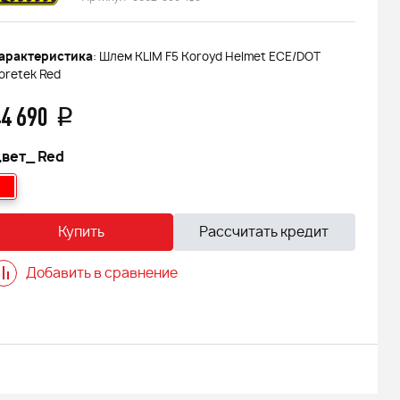
арактеристика
: Шлем KLIM F5 Koroyd Helmet ECE/DOT
oretek Red
4 690
q
вет_
Red
Купить
Рассчитать кредит
Добавить в сравнение
 FINNTRAIL
Снегоход БУРАН ЛИДЕР АДЕ