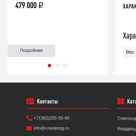
479 000
66 500
q
ХАРА
Хара
Подробнее
Подроб
Вес 
Контакты
Кат
+7(383)255-50-40
Снегохо
info@vnedorog.ru
Квадроц