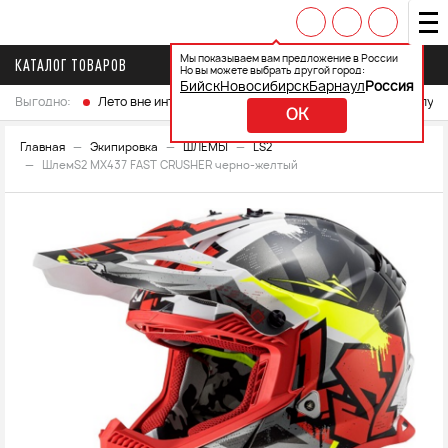
Мы показываем вам предложение в России
КАТАЛОГ ТОВАРОВ
Но вы можете выбрать другой город:
Бийск
Новосибирск
Барнаул
Россия
Выгодно:
Лето вне интренета
Выберите свой мотоцикл и получ
OK
Главная
Экипировка
ШЛЕМЫ
LS2
ШлемS2 MX437 FAST CRUSHER черно-желтый