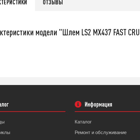
КТЕРИСТИКИ
ОТЗЫВЫ
q
55 999
q
ктеристики модели "Шлем LS2 MX437 FAST CR
нее
Подробнее
алог
Информация
ды
Каталог
иклы
Ремонт и обслуживание