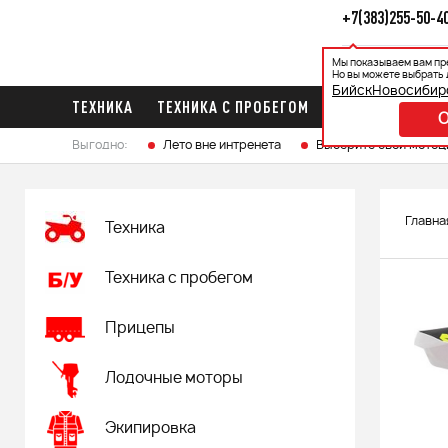
+7(383)255-50-4
Мы показываем вам пр
Каталог
Ак
Но вы можете выбрать 
Бийск
Новосибир
ТЕХНИКА
ТЕХНИКА С ПРОБЕГОМ
ПРИЦЕПЫ
ЛО
Выгодно:
Лето вне интренета
Выберите свой мотоц
Главна
Техника
Техника с пробегом
Прицепы
Лодочные моторы
Экипировка