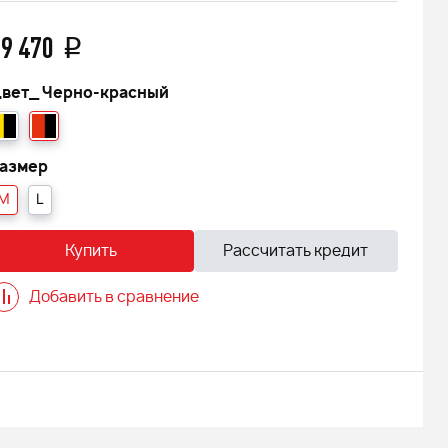
9 470
q
вет_
Черно-красный
азмер
M
L
Купить
Рассчитать кредит
Добавить в сравнение
 FINNTRAIL
Снегоход БУРАН ЛИДЕР АДЕ