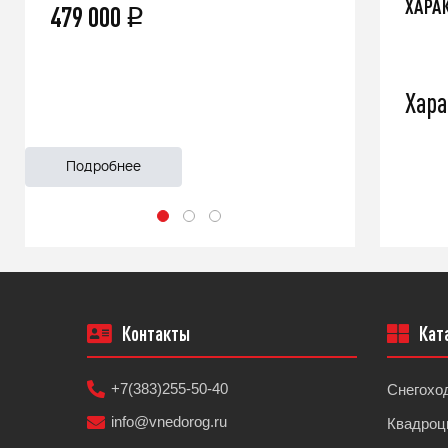
ХАРА
479 000
66 500
q
Хара
Подробнее
Подроб
Контакты
Кат
+7(383)255-50-40
Снегохо
info@vnedorog.ru
Квадроц