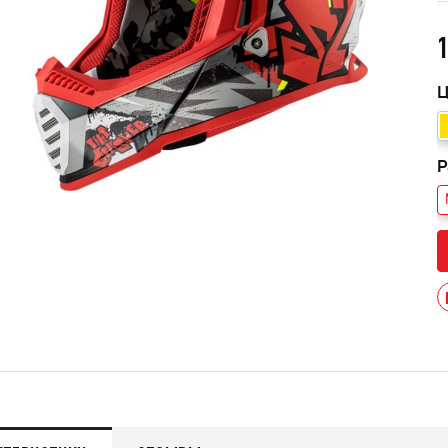
1
Ц
Р
013 черный В/Т 1м
Костюм мужской зимний
POWERMAN