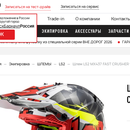
0
Записаться на сервис
Записаться на тест-драйв
едложение в России
ции
Кредит 0%
Trade-in
О компании
Контакт
другой город:
ск
Барнаул
Россия
ДОЧНЫЕ МОТОРЫ
ЭКИПИРОВКА
АКСЕССУАРЫ
ЗАПЧАСТИ
OK
икл и получите футболку из специальной серии ВНЕ ДОРОГ 2026
ГАР
я
Экипировка
ШЛЕМЫ
LS2
Шлем LS2 MX437 FAST CRUSHER 