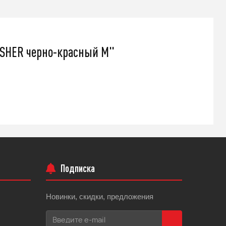
479 000
q
USHER черно-красный M"
Подробнее
Подписка
Новинки, скидки, предложения