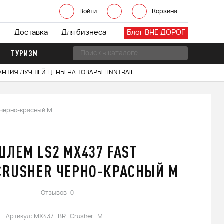
Войти
Корзина
ы
Доставка
Для бизнеса
Блог ВНЕ ДОРОГ
ТУРИЗМ
АНТИЯ ЛУЧШЕЙ ЦЕНЫ НА ТОВАРЫ FINNTRAIL
черно-красный M
ШЛЕМ LS2 MX437 FAST
CRUSHER ЧЕРНО-КРАСНЫЙ M
Отзывов: 0
Артикул:
MX437_BR_Crusher_M