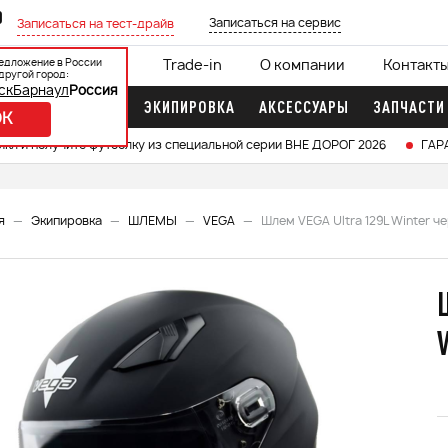
0
Записаться на сервис
Записаться на тест-драйв
едложение в России
ции
Кредит 0%
Trade-in
О компании
Контакт
другой город:
ск
Барнаул
Россия
ДОЧНЫЕ МОТОРЫ
ЭКИПИРОВКА
АКСЕССУАРЫ
ЗАПЧАСТИ
OK
икл и получите футболку из специальной серии ВНЕ ДОРОГ 2026
ГАР
я
Экипировка
ШЛЕМЫ
VEGA
Шлем VEGA Ultra 129L Winter ч