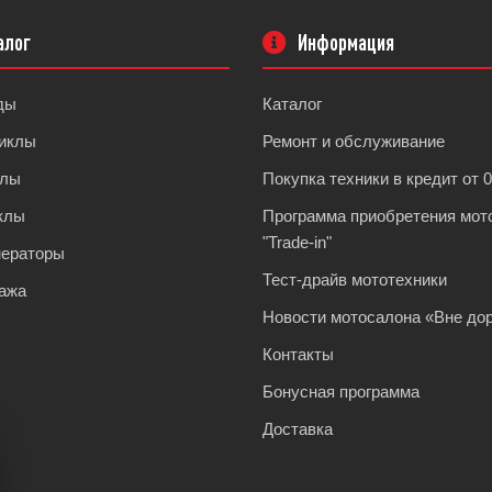
алог
Информация
ды
Каталог
иклы
Ремонт и обслуживание
клы
Покупка техники в кредит от 
клы
Программа приобретения мот
"Trade-in"
нераторы
Тест-драйв мототехники
ажа
Новости мотосалона «Вне дор
Контакты
Бонусная программа
Доставка