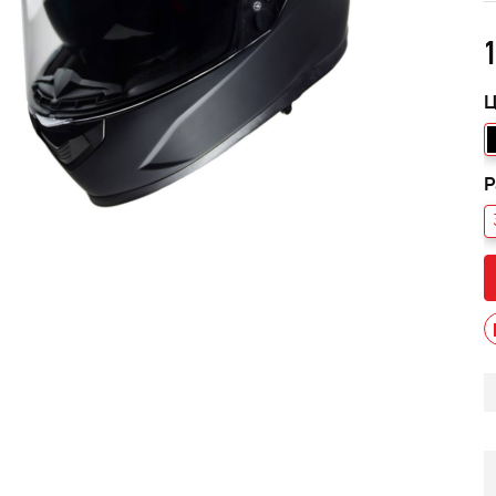
1
Ц
Р
 черный В/Т 1м
Костюм мужской зимний FIN
POWERMAN