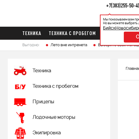
+7(383)255-50-4
Мы показываем вам пр
Каталог
Ак
Но вы можете выбрать 
Бийск
Новосибир
ТЕХНИКА
ТЕХНИКА С ПРОБЕГОМ
ПРИЦЕПЫ
ЛО
Выгодно:
Лето вне интренета
Выберите свой мотоц
Главна
Техника
Техника с пробегом
Прицепы
Лодочные моторы
Экипировка