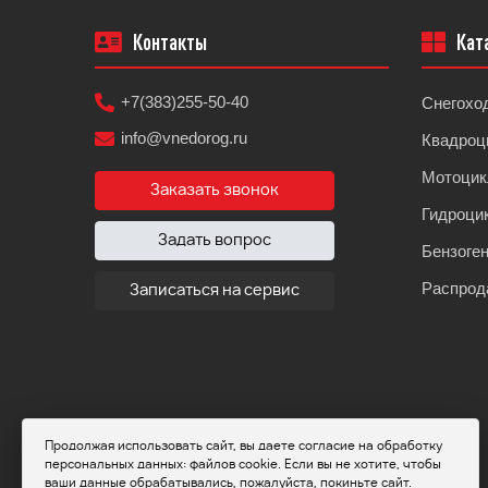
Контакты
Кат
+7(383)255-50-40
Снегохо
info@vnedorog.ru
Квадроц
Мотоци
Заказать звонок
Гидроци
Задать вопрос
Бензоге
Распрод
Записаться на сервис
Продолжая использовать сайт, вы даете согласие на обработку
персональных данных: файлов cookie. Если вы не хотите, чтобы
ваши данные обрабатывались, пожалуйста, покиньте сайт.