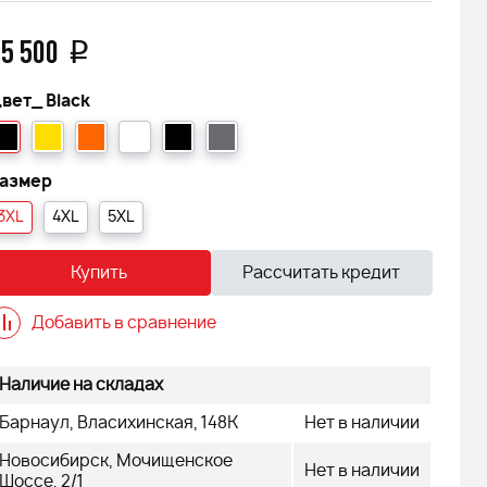
5 500
q
вет_
Black
азмер
3XL
4XL
5XL
Купить
Рассчитать кредит
Добавить в сравнение
Наличие на складах
Барнаул, Власихинская, 148К
Нет в наличии
Новосибирск, Мочищенское
NTRAIL
Снегоход БУРАН ЛИДЕР АДЕ
Нет в наличии
Шоссе, 2/1