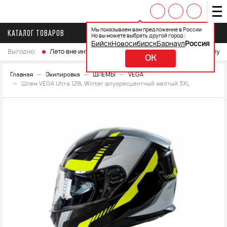
Мы показываем вам предложение в России
КАТАЛОГ ТОВАРОВ
Но вы можете выбрать другой город:
Бийск
Новосибирск
Барнаул
Россия
Выгодно:
Лето вне интренета
Выберите свой мотоцикл и получ
OK
Главная
Экипировка
ШЛЕМЫ
VEGA
Шлем VEGA Ultra 129L Winter флуоресцентный желтый 3XL