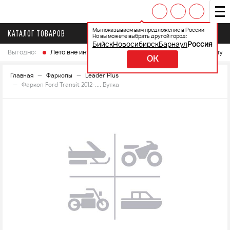
Мы показываем вам предложение в России
КАТАЛОГ ТОВАРОВ
Но вы можете выбрать другой город:
Бийск
Новосибирск
Барнаул
Россия
Выгодно:
Лето вне интренета
Выберите свой мотоцикл и получ
OK
Главная
Фаркопы
Leader Plus
Фаркоп Ford Transit 2012-.... Бутка