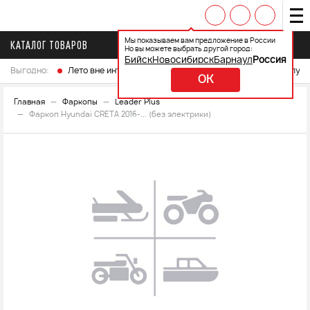
Мы показываем вам предложение в России
КАТАЛОГ ТОВАРОВ
Но вы можете выбрать другой город:
Бийск
Новосибирск
Барнаул
Россия
Выгодно:
Лето вне интренета
Выберите свой мотоцикл и получ
OK
Главная
Фаркопы
Leader Plus
Фаркоп Hyundai CRETA 2016-... (без электрики)