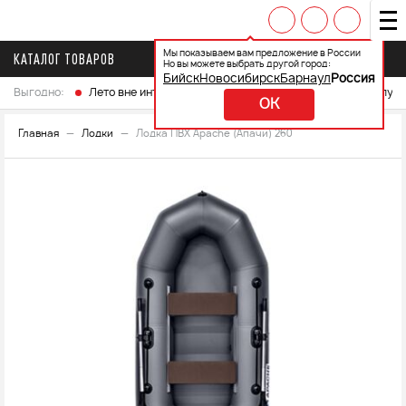
Мы показываем вам предложение в России
КАТАЛОГ ТОВАРОВ
Но вы можете выбрать другой город:
Бийск
Новосибирск
Барнаул
Россия
Выгодно:
Лето вне интренета
Выберите свой мотоцикл и получ
OK
Главная
Лодки
Лодка ПВХ Apache (Апачи) 260