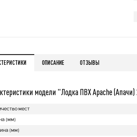
479 000
q
q
нее
Подробнее
КТЕРИСТИКИ
ОПИСАНИЕ
ОТЗЫВЫ
ктеристики модели "Лодка ПВХ Apache (Апачи)
ичество мест
на (мм)
ина (мм)