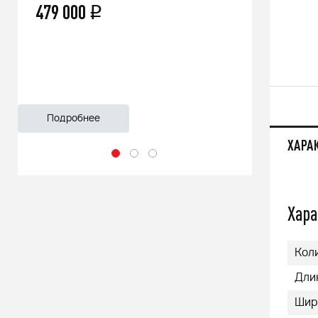
66 500
q
55 999
Подробнее
Подроб
ХАРА
Хара
Кол
Дли
Шир