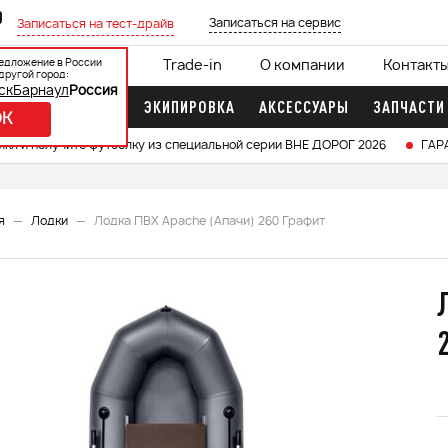
0
Записаться на сервис
Записаться на тест-драйв
едложение в России
ции
Кредит 0%
Trade-in
О компании
Контакт
другой город:
ск
Барнаул
Россия
ДОЧНЫЕ МОТОРЫ
ЭКИПИРОВКА
АКСЕССУАРЫ
ЗАПЧАСТИ
OK
икл и получите футболку из специальной серии ВНЕ ДОРОГ 2026
ГАР
я
Лодки
Лодка ПВХ Apache (Апачи) 260 Графит