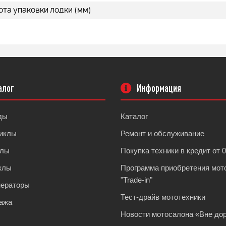
та упаковки лодки (мм)
алог
Информация
ды
Каталог
иклы
Ремонт и обслуживание
клы
Покупка техники в кредит от 
клы
Программа приобретения мот
"Trade-in"
нераторы
Тест-драйв мототехники
ажа
Новости мотосалона «Вне дор