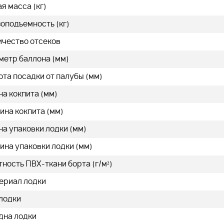
я масса (кг)
оподъемность (кг)
ичество отсеков
метр баллона (мм)
та посадки от палубы (мм)
а кокпита (мм)
ина кокпита (мм)
а упаковки лодки (мм)
ина упаковки лодки (мм)
ность ПВХ-ткани борта (г/м²)
ериал лодки
 лодки
дна лодки