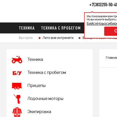
+7(383)255-50-4
Мы показываем вам пр
Каталог
Ак
Но вы можете выбрать 
Бийск
Новосибир
ТЕХНИКА
ТЕХНИКА С ПРОБЕГОМ
ПРИЦЕПЫ
ЛО
Выгодно:
Лето вне интренета
Выберите свой мотоц
Главна
Техника
Техника с пробегом
Прицепы
Лодочные моторы
Экипировка