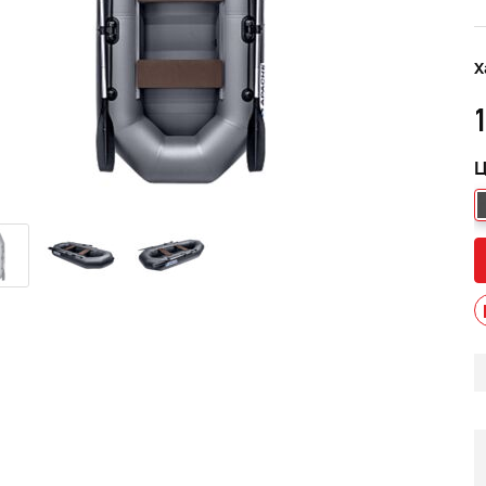
Х
1
Ц
мужской зимний FINNTRAIL
Снегоход БУРАН ЛИДЕР
AN