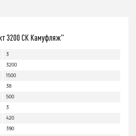
479 000
q
кт 3200 СК Камуфляж"
Подробнее
3
3200
1500
38
500
3
420
390