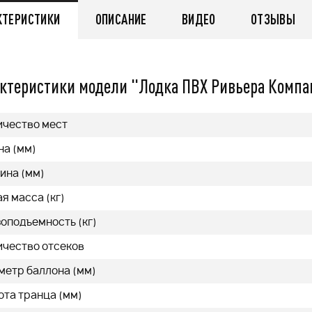
q
КТЕРИСТИКИ
ОПИСАНИЕ
ВИДЕО
ОТЗЫВЫ
55 999
q
ктеристики модели "Лодка ПВХ Ривьера Компа
нее
Подробнее
ичество мест
на (мм)
ина (мм)
я масса (кг)
оподъемность (кг)
ичество отсеков
метр баллона (мм)
ота транца (мм)