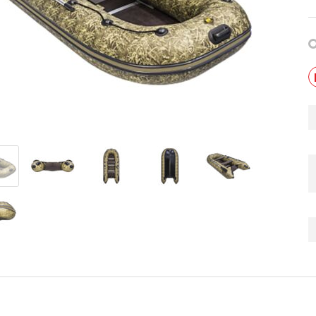
013 черный В/Т 1м
Костюм мужской зимний
POWERMAN