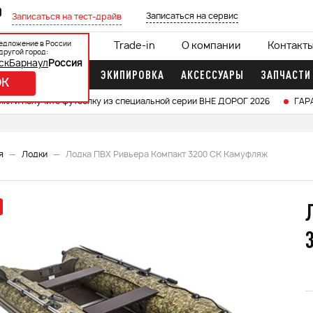
0
Записаться на сервис
Записаться на тест-драйв
едложение в России
ции
Кредит 0%
Trade-in
О компании
Контакт
другой город:
ск
Барнаул
Россия
ДОЧНЫЕ МОТОРЫ
ЭКИПИРОВКА
АКСЕССУАРЫ
ЗАПЧАСТИ
OK
икл и получите футболку из специальной серии ВНЕ ДОРОГ 2026
ГАР
я
Лодки
Лодка ПВХ Ривьера Компакт 3200 СК Камуфляж