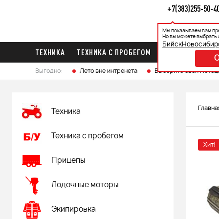
+7(383)255-50-4
Мы показываем вам пр
Каталог
Ак
Но вы можете выбрать 
Бийск
Новосибир
ТЕХНИКА
ТЕХНИКА С ПРОБЕГОМ
ПРИЦЕПЫ
ЛО
Выгодно:
Лето вне интренета
Выберите свой мотоц
Главна
Техника
Техника с пробегом
Хит!
Прицепы
Лодочные моторы
Экипировка