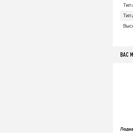
Тип
Тип 
Высо
ВАС 
00
Лодка из ПВХ АКВА 3200 СК
Лодка