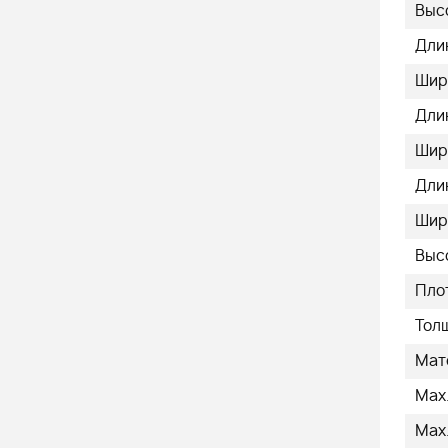
Высо
Длин
Шир
Длин
Шир
Длин
Шир
Высо
Плот
Тол
Мат
Max.
Max.