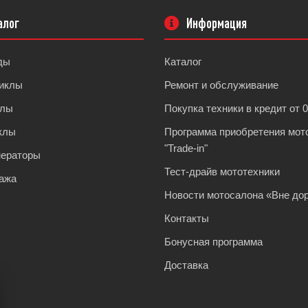
алог
Информация
ды
Каталог
иклы
Ремонт и обслуживание
клы
Покупка техники в кредит от 
клы
Программа приобретения мот
"Trade-in"
нераторы
Тест-драйв мототехники
ажа
Новости мотосалона «Вне дор
Контакты
Бонусная программа
Доставка