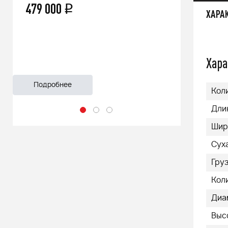
479 000
66 500
q
ХАРА
Хара
Подробнее
Подроб
Кол
Дли
Шир
Суха
Груз
Кол
Диа
Выс