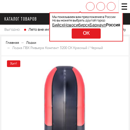
Мы показываем вам предложение в России
КАТАЛОГ ТОВАРОВ
Но вы можете выбрать другой город:
Бийск
Новосибирск
Барнаул
Россия
Выгодно:
Лето вне интренета
Выберите свой мотоцикл и получ
OK
Главная
Лодки
Лодка ПВХ Ривьера Компакт 3200 СК Красный / Черный
Хит!