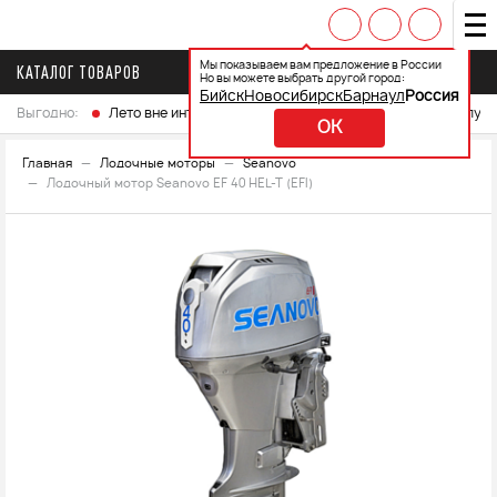
Мы показываем вам предложение в России
КАТАЛОГ ТОВАРОВ
Но вы можете выбрать другой город:
Бийск
Новосибирск
Барнаул
Россия
Выгодно:
Лето вне интренета
Выберите свой мотоцикл и получ
OK
Главная
Лодочные моторы
Seanovo
Лодочный мотор Seanovo EF 40 HEL-T (EFI)