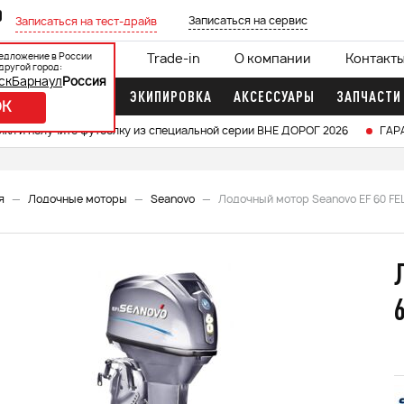
0
Записаться на сервис
Записаться на тест-драйв
едложение в России
ции
Кредит 0%
Trade-in
О компании
Контакт
другой город:
ск
Барнаул
Россия
ДОЧНЫЕ МОТОРЫ
ЭКИПИРОВКА
АКСЕССУАРЫ
ЗАПЧАСТИ
OK
икл и получите футболку из специальной серии ВНЕ ДОРОГ 2026
ГАР
я
Лодочные моторы
Seanovo
Лодочный мотор Seanovo EF 60 FEL-