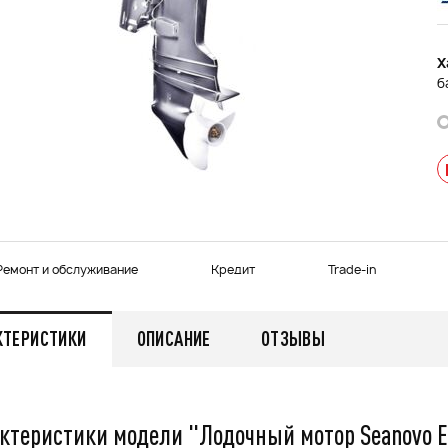
Х
б
Ремонт и обслуживание
Кредит
Trade-in
КТЕРИСТИКИ
ОПИСАНИЕ
ОТЗЫВЫ
ктеристики модели "Лодочный мотор Seanovo EF 
мужской зимний FINNTRAIL
Снегоход БУРАН ЛИДЕР
AN