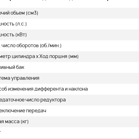
479 000
q
q
очий объем (см3)
ость (л.с.)
ность (кВт)
 число оборотов (об./мин.)
нее
Подробнее
метр цилиндра х Ход поршня (мм)
ливный бак
тема управления
соб изменения дифферента и наклона
едаточное число редуктора
еключение передач
я масса (кг)
т