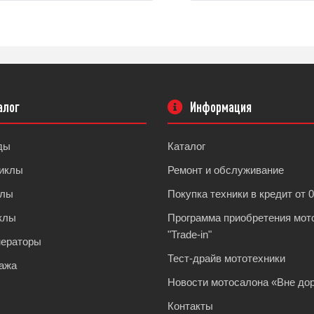
алог
Информация
ды
Каталог
иклы
Ремонт и обслуживание
клы
Покупка техники в кредит от 
клы
Программа приобретения мот
"Trade-in"
нераторы
Тест-драйв мототехники
ажа
Новости мотосалона «Вне дор
Контакты