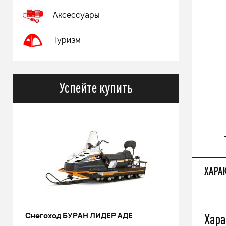
Аксессуары
Туризм
Успейте купить
ХАРА
Хара
РИНАЛЬ 2013 черный В/Т 1м
Костюм 
POWERM