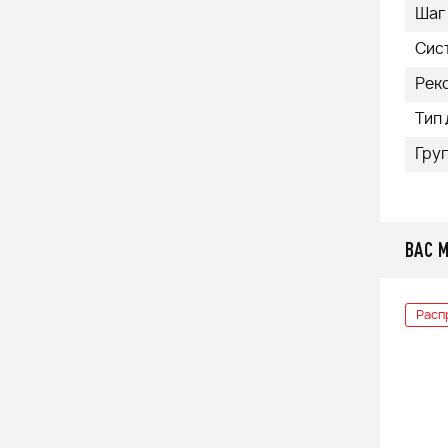
Шаг
Сис
Рек
Тип
Груп
ВАС 
Расп