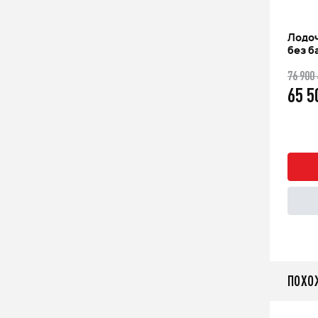
Лодоч
без б
76 900
65 
ПОХО