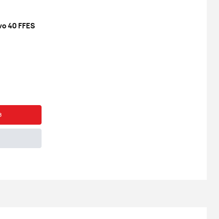
o 40 FFES
з