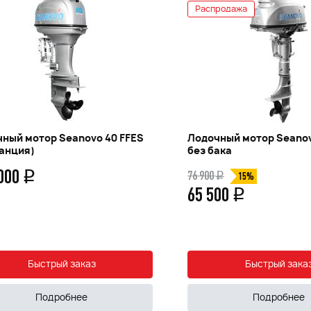
Распродажа
ный мотор Seanovo 40 FFES
Лодочный мотор Seanov
анция)
без бака
 000
76 900
q
q
15%
65 500
q
Быстрый заказ
Быстрый зака
Подробнее
Подробнее