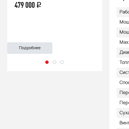
66 500
q
55 999
Раб
Мощн
Мощ
Max.
Подробнее
Подроб
Диа
Топ
Сис
Спо
Пер
Пер
Суха
Вин