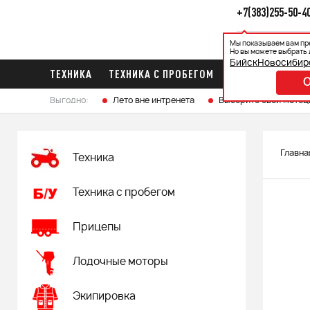
+7(383)255-50-4
Мы показываем вам пр
Каталог
Ак
Но вы можете выбрать 
Бийск
Новосибир
ТЕХНИКА
ТЕХНИКА С ПРОБЕГОМ
ПРИЦЕПЫ
ЛО
Выгодно:
Лето вне интренета
Выберите свой мотоц
Главна
Техника
Техника с пробегом
Прицепы
Лодочные моторы
Экипировка