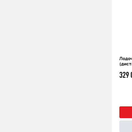
Лодоч
(дист
329