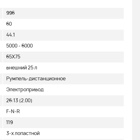
996
60
44.1
5000 - 6000
65X75
внешний 25 л
Румпель-дистанционное
Электропривод
26:13 (2.00)
F-N-R
119
3-х лопастной