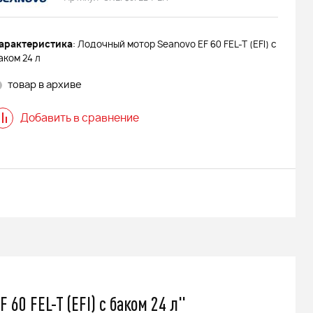
арактеристика
: Лодочный мотор Seanovo EF 60 FEL-T (EFI) с
аком 24 л
товар в архиве
Добавить в сравнение
60 FEL-T (EFI) с баком 24 л"
 АДЕ