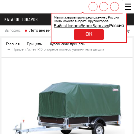
Мы показываем вам предложение в России
КАТАЛОГ ТОВАРОВ
Но вы можете выбрать другой город:
Бийск
Новосибирск
Барнаул
Россия
Выгодно:
Лето вне интренета
Выберите свой мотоцикл и получ
OK
Главная
Прицепы
Курганские прицепы
Прицеп Атлет R13 опорное колесо удлинитель дышла