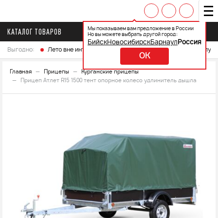
Мы показываем вам предложение в России
КАТАЛОГ ТОВАРОВ
Но вы можете выбрать другой город:
Бийск
Новосибирск
Барнаул
Россия
Выгодно:
Лето вне интренета
Выберите свой мотоцикл и получ
OK
Главная
Прицепы
Курганские прицепы
Прицеп Атлет R15 1500 тент опорное колесо удлинитель дышла