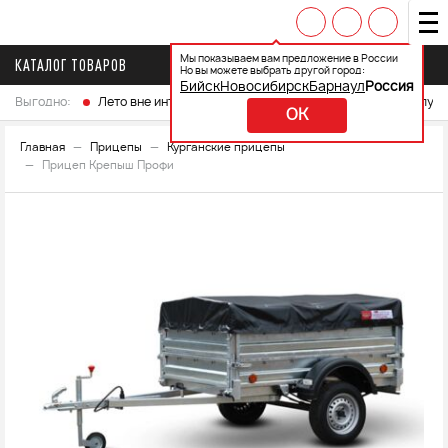
Мы показываем вам предложение в России
КАТАЛОГ ТОВАРОВ
Но вы можете выбрать другой город:
Бийск
Новосибирск
Барнаул
Россия
Выгодно:
Лето вне интренета
Выберите свой мотоцикл и получ
OK
Главная
Прицепы
Курганские прицепы
Прицеп Крепыш Профи