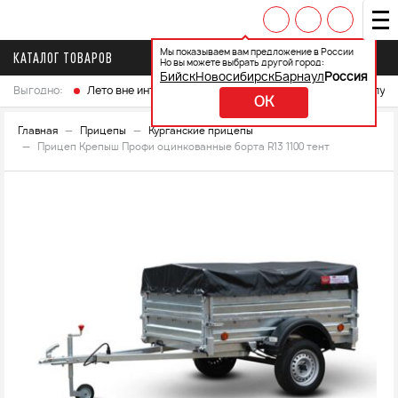
Мы показываем вам предложение в России
КАТАЛОГ ТОВАРОВ
Но вы можете выбрать другой город:
Бийск
Новосибирск
Барнаул
Россия
Выгодно:
Лето вне интренета
Выберите свой мотоцикл и получ
OK
Главная
Прицепы
Курганские прицепы
Прицеп Крепыш Профи оцинкованные борта R13 1100 тент