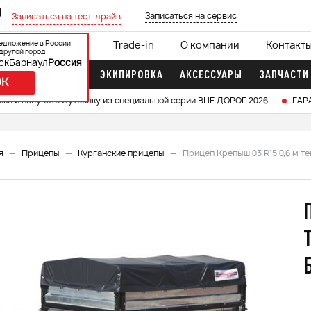
0
Записаться на сервис
Записаться на тест-драйв
едложение в России
ции
Кредит 0%
Trade-in
О компании
Контакт
другой город:
ск
Барнаул
Россия
ДОЧНЫЕ МОТОРЫ
ЭКИПИРОВКА
АКСЕССУАРЫ
ЗАПЧАСТИ
OK
икл и получите футболку из специальной серии ВНЕ ДОРОГ 2026
ГАР
я
Прицепы
Курганские прицепы
Прицеп Крепыш 03 R15 0,6 м т