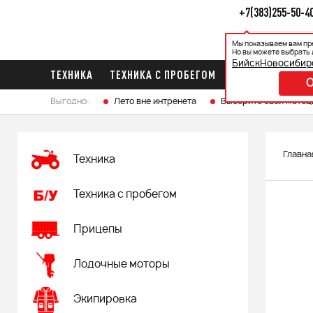
+7(383)255-50-4
Мы показываем вам пр
Каталог
Ак
Но вы можете выбрать 
Бийск
Новосибир
ТЕХНИКА
ТЕХНИКА С ПРОБЕГОМ
ПРИЦЕПЫ
ЛО
Выгодно:
Лето вне интренета
Выберите свой мотоц
Главна
Техника
Техника с пробегом
Прицепы
Лодочные моторы
Экипировка