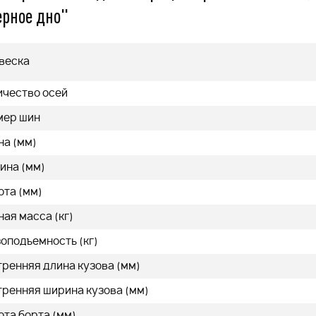
ерное дно"
q
55 999
q
веска
ичество осей
мер шин
нее
Подробнее
на (мм)
ина (мм)
ота (мм)
ая масса (кг)
оподъемность (кг)
тренняя длина кузова (мм)
тренняя ширина кузова (мм)
ота борта (мм)