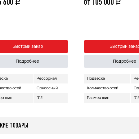
6 600
от 105 000
q
q
Быстрый заказ
Быстрый зака
Подробнее
Подробнее
еска
Рессорная
Подвеска
Ре
чество осей
Одноосный
Количество осей
Од
ер шин
R13
Размер шин
R1
ЖИЕ ТОВАРЫ