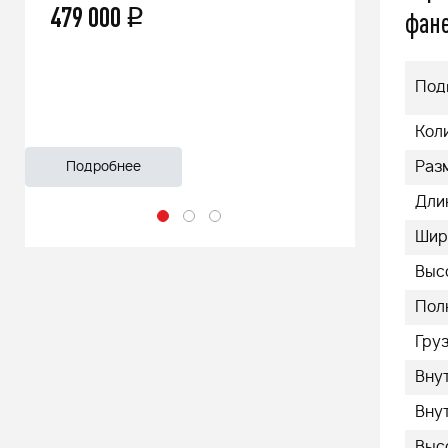
479 000
66 500
q
фан
Под
Кол
Раз
Подробнее
Подроб
Дли
Шир
Выс
Полн
Груз
Вну
Вну
Выс