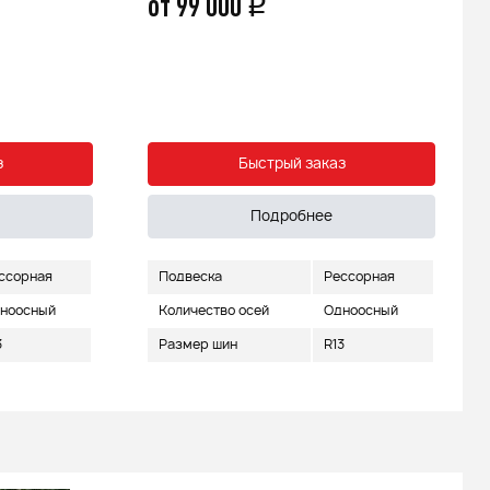
от 99 000
q
з
Быстрый заказ
Подробнее
ссорная
Подвеска
Рессорная
ноосный
Количество осей
Одноосный
3
Размер шин
R13