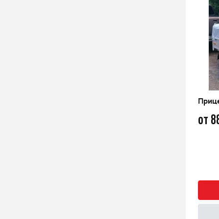
Прицеп Атлант 2013 без тента
Приц
63 600
от 8
q
Быстрый заказ
Подробнее