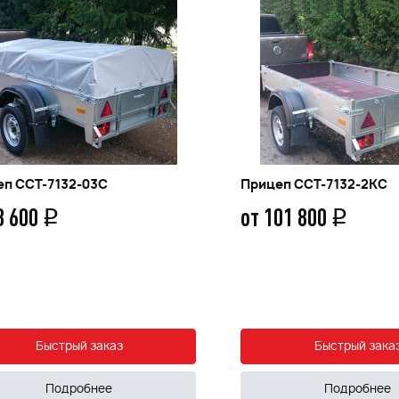
еп ССТ-7132-03С
Прицеп ССТ-7132-2КС
8 600
от 101 800
q
q
Быстрый заказ
Быстрый зака
Подробнее
Подробнее