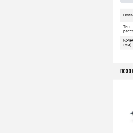
Подв
Тип
ресс
Коле
(мм)
ПОХО