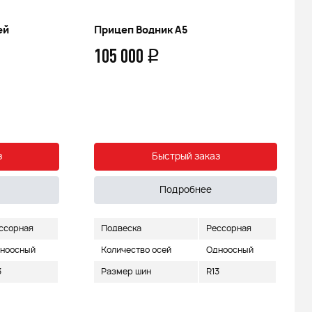
ей
Прицеп Водник А5
105 000
q
з
Быстрый заказ
Подробнее
ссорная
Подвеска
Рессорная
ноосный
Количество осей
Одноосный
3
Размер шин
R13