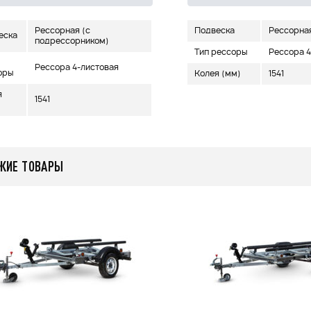
Рессорная (с
Подвеска
Рессорна
еска
подрессорником)
Тип рессоры
Рессора 4
Рессора 4-листовая
оры
Колея (мм)
1541
я
1541
ЖИЕ ТОВАРЫ