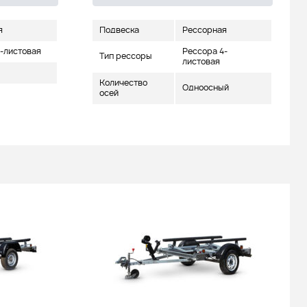
я
Подвеска
Рессорная
-листовая
Рессора 4-
Тип рессоры
листовая
Количество
Одноосный
осей