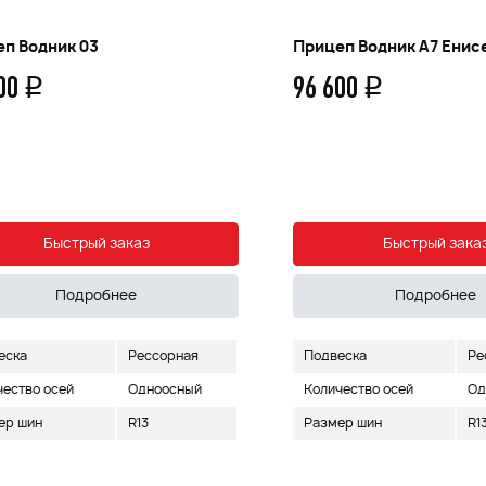
п Водник 03
Прицеп Водник А7 Енис
000
96 600
q
q
Быстрый заказ
Быстрый зака
Подробнее
Подробнее
еска
Рессорная
Подвеска
Ре
чество осей
Одноосный
Количество осей
Од
ер шин
R13
Размер шин
R1