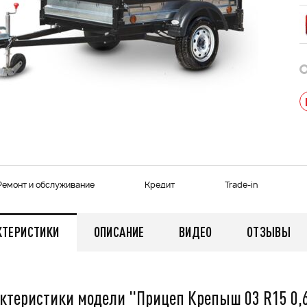
Ремонт и обслуживание
Кредит
Trade-in
КТЕРИСТИКИ
ОПИСАНИЕ
ВИДЕО
ОТЗЫВЫ
ктеристики модели "Прицеп Крепыш 03 R15 0,6
013 черный В/Т 1м
Костюм мужской зимний
POWERMAN