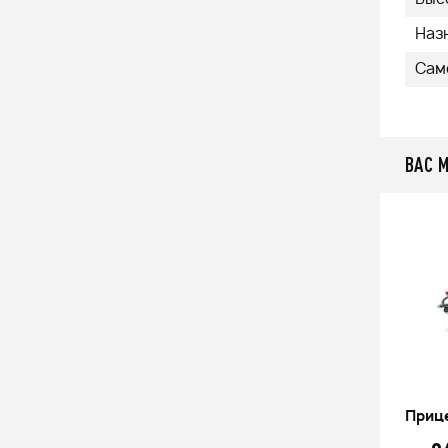
Наз
Сам
ВАС 
Прицеп Водник B7
Прице