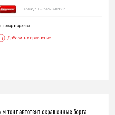
Артикул:
П-Крепыш-821303
товар в архиве
Добавить в сравнение
 м тент автотент окрашенные борта
 FINNTRAIL
Снегоход БУРАН ЛИДЕР АДЕ