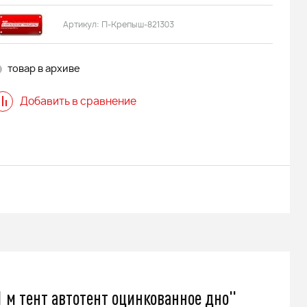
Артикул:
П-Крепыш-821303
товар в архиве
Добавить в сравнение
 м тент автотент оцинкованное дно"
 АДЕ