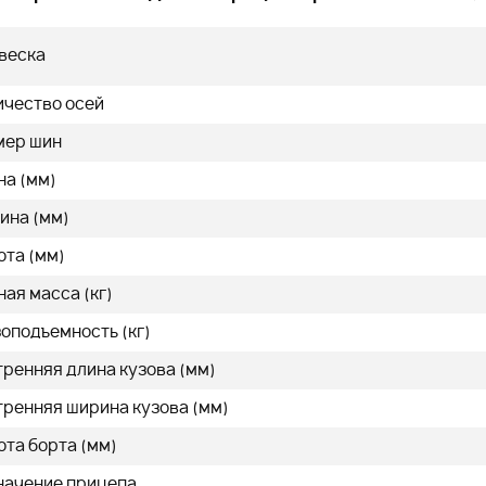
479 000
q
q
веска
ичество осей
мер шин
на (мм)
нее
Подробнее
ина (мм)
ота (мм)
ая масса (кг)
оподъемность (кг)
тренняя длина кузова (мм)
тренняя ширина кузова (мм)
ота борта (мм)
начение прицепа