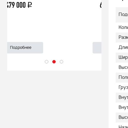
66 500
q
55 999
Под
Кол
Раз
Дли
Подробнее
Подроб
Шир
Выс
Полн
Груз
Вну
Вну
Выс
Наз