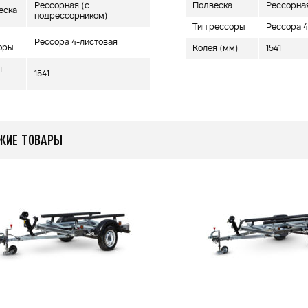
Рессорная (с
Подвеска
Рессорна
еска
подрессорником)
Тип рессоры
Рессора 4
Рессора 4-листовая
оры
Колея (мм)
1541
я
1541
ЖИЕ ТОВАРЫ