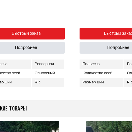
Быстрый заказ
Быстрый зака
Подробнее
Подробнее
еска
Рессорная
Подвеска
Ре
чество осей
Одноосный
Количество осей
Од
ер шин
R13
Размер шин
R1
ЖИЕ ТОВАРЫ