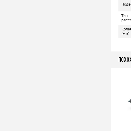
Подв
Тип
ресс
Коле
(мм)
ПОХО