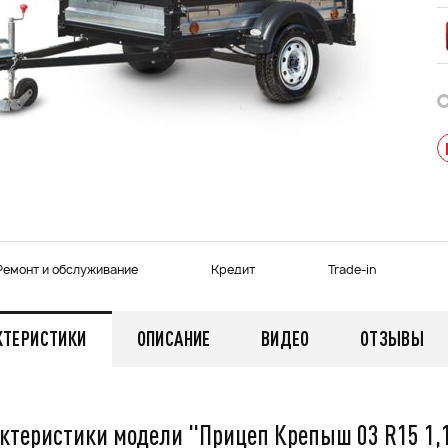
Ремонт и обслуживание
Кредит
Trade-in
КТЕРИСТИКИ
ОПИСАНИЕ
ВИДЕО
ОТЗЫВЫ
ктеристики модели "Прицеп Крепыш 03 R15 1,1
мужской зимний FINNTRAIL
Снегоход БУРАН ЛИДЕР
AN