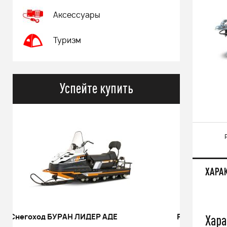
Аксессуары
Туризм
Успейте купить
ХАРА
Хара
РИНАЛЬ 2013 черный В/Т 1м
Костюм 
POWERM