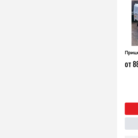
Прицеп Атлант 2013 без тента
Приц
63 600
от 8
q
Быстрый заказ
Подробнее