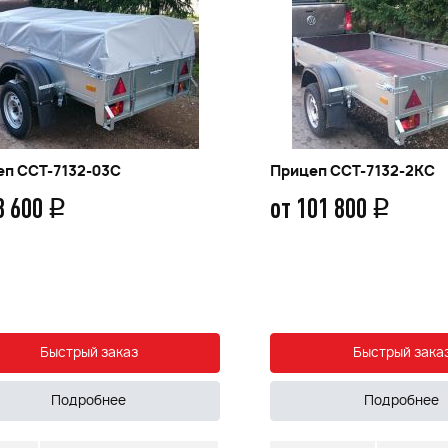
еп ССТ-7132-03С
Прицеп ССТ-7132-2КС
8 600
от 101 800
q
q
Быстрый заказ
Быстрый зака
Подробнее
Подробнее