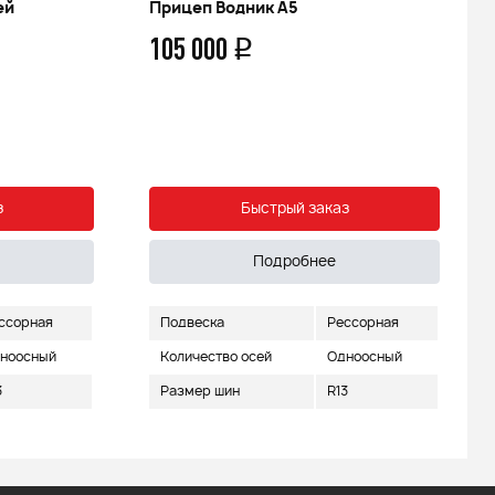
ей
Прицеп Водник А5
105 000
q
з
Быстрый заказ
Подробнее
ссорная
Подвеска
Рессорная
ноосный
Количество осей
Одноосный
3
Размер шин
R13