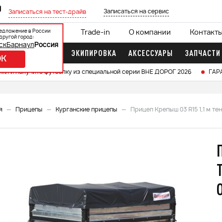
0
Записаться на сервис
Записаться на тест-драйв
едложение в России
ции
Кредит 0%
Trade-in
О компании
Контакт
другой город:
ск
Барнаул
Россия
ДОЧНЫЕ МОТОРЫ
ЭКИПИРОВКА
АКСЕССУАРЫ
ЗАПЧАСТИ
OK
икл и получите футболку из специальной серии ВНЕ ДОРОГ 2026
ГАР
я
Прицепы
Курганские прицепы
Прицеп Крепыш 03 R15 1,1 м те