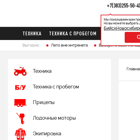
+7(383)255-50-4
Мы показываем вам пр
Каталог
Ак
Но вы можете выбрать 
Бийск
Новосибир
ТЕХНИКА
ТЕХНИКА С ПРОБЕГОМ
ПРИЦЕПЫ
ЛО
Выгодно:
Лето вне интренета
Выберите свой мотоц
Главна
Техника
Техника с пробегом
Прицепы
Лодочные моторы
Экипировка