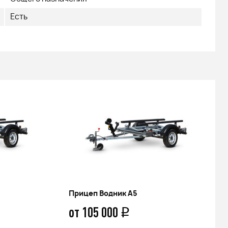
Есть
Прицеп Водник А5
от 105 000
q