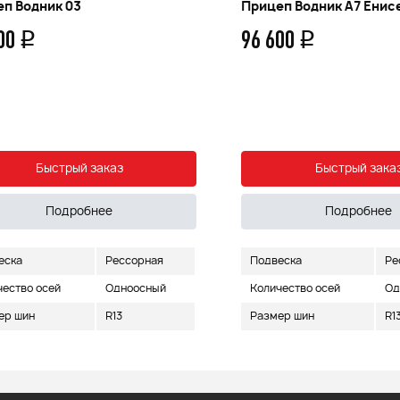
п Водник 03
Прицеп Водник А7 Енис
000
96 600
q
q
Быстрый заказ
Быстрый зака
Подробнее
Подробнее
еска
Рессорная
Подвеска
Ре
чество осей
Одноосный
Количество осей
Од
ер шин
R13
Размер шин
R1