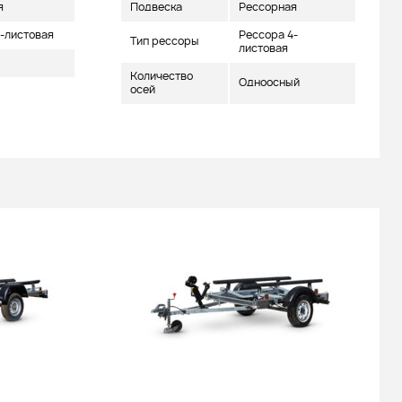
я
Подвеска
Рессорная
-листовая
Рессора 4-
Тип рессоры
листовая
Количество
Одноосный
осей