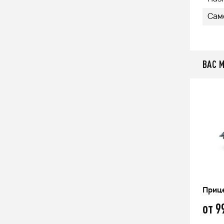
Сам
ВАС 
Прицеп Водник А7 Енисей
Прице
от 96 600
от 9
q