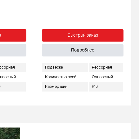
з
Быстрый заказ
Подробнее
ссорная
Подвеска
Рессорная
ноосный
Количество осей
Одноосный
3
Размер шин
R13