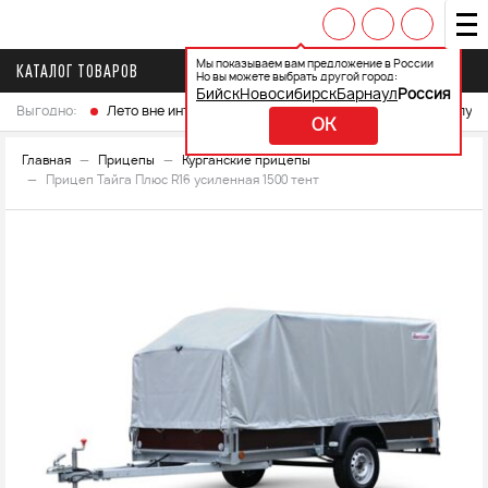
Мы показываем вам предложение в России
КАТАЛОГ ТОВАРОВ
Но вы можете выбрать другой город:
Бийск
Новосибирск
Барнаул
Россия
Выгодно:
Лето вне интренета
Выберите свой мотоцикл и получ
OK
Главная
Прицепы
Курганские прицепы
Прицеп Тайга Плюс R16 усиленная 1500 тент