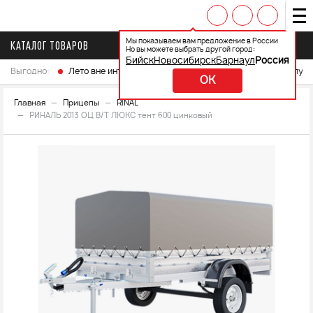
Мы показываем вам предложение в России
КАТАЛОГ ТОВАРОВ
Но вы можете выбрать другой город:
Бийск
Новосибирск
Барнаул
Россия
Выгодно:
Лето вне интренета
Выберите свой мотоцикл и получ
OK
Главная
Прицепы
RINAL
РИНАЛЬ 2013 ОЦ В/Т ЛЮКС тент 600 цинковый