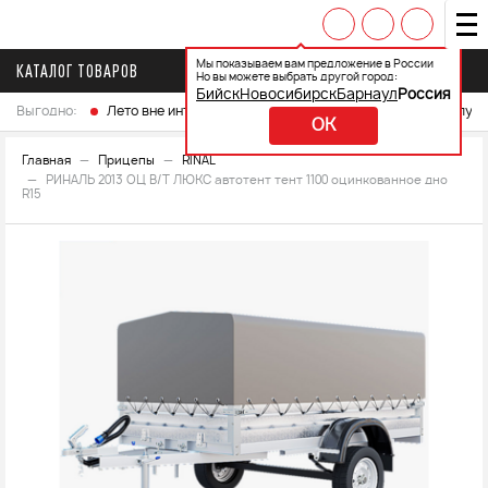
Мы показываем вам предложение в России
КАТАЛОГ ТОВАРОВ
Но вы можете выбрать другой город:
Бийск
Новосибирск
Барнаул
Россия
Выгодно:
Лето вне интренета
Выберите свой мотоцикл и получ
OK
Главная
Прицепы
RINAL
РИНАЛЬ 2013 ОЦ В/Т ЛЮКС автотент тент 1100 оцинкованное дно
R15