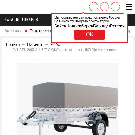
Мы показываем вам предложение в России
КАТАЛОГ ТОВАРОВ
Но вы можете выбрать другой город:
Бийск
Новосибирск
Барнаул
Россия
Выгодно:
Лето вне интренета
Выберите свой мотоцикл и получ
OK
Главная
Прицепы
RINAL
РИНАЛЬ 2013 ОЦ В/Т ЛЮКС автотент тент 1100 R16 усиленная