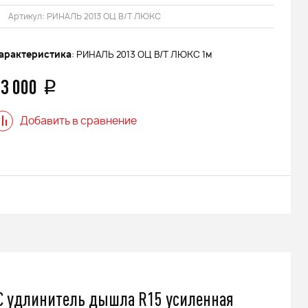
Артикул:
РИНАЛЬ 2013 ОЦ В/Т ЛЮКС
арактеристика
: РИНАЛЬ 2013 ОЦ В/Т ЛЮКС 1м
3 000
q
Добавить в сравнение
С удлинитель дышла R15 усиленная
 FINNTRAIL
Снегоход БУРАН ЛИДЕР АДЕ