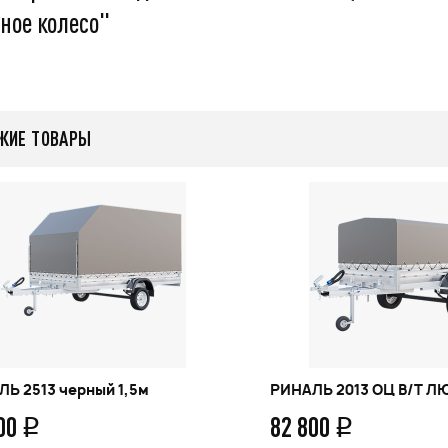
ное колесо"
q
55 999
q
ЖИЕ ТОВАРЫ
нее
Подробнее
Ь 2513 черный 1,5м
РИНАЛЬ 2013 ОЦ В/Т Л
200
82 800
q
q