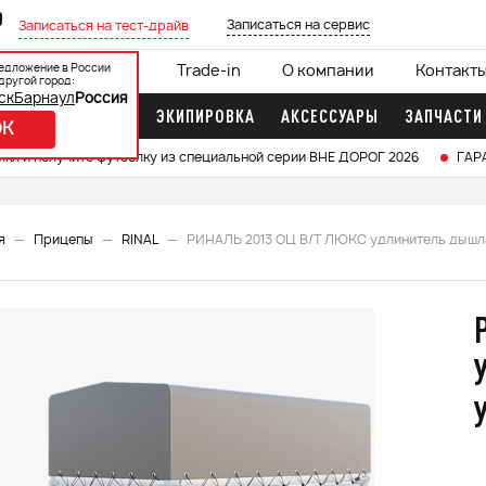
0
Записаться на сервис
Записаться на тест-драйв
едложение в России
ции
Кредит 0%
Trade-in
О компании
Контакт
другой город:
ск
Барнаул
Россия
ДОЧНЫЕ МОТОРЫ
ЭКИПИРОВКА
АКСЕССУАРЫ
ЗАПЧАСТИ
OK
икл и получите футболку из специальной серии ВНЕ ДОРОГ 2026
ГАР
я
Прицепы
RINAL
РИНАЛЬ 2013 ОЦ В/Т ЛЮКС удлинитель дышла