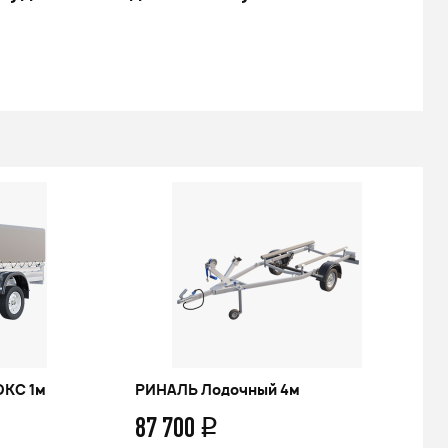
479 000
q
Подробнее
ЮКС 1м
РИНАЛЬ Лодочный 4м
87 700
q