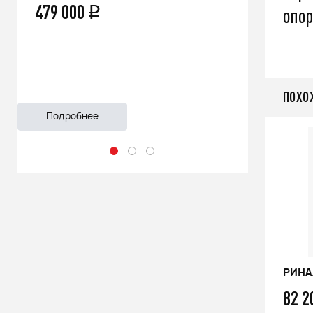
479 000
66 500
q
опор
ПОХО
Подробнее
Подроб
РИНАЛЬ 2013 ОЦ В/Т 1м
РИНАЛ
76 100
82 
q