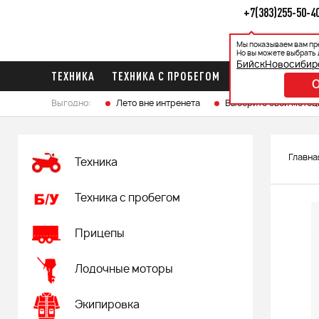
+7(383)255-50-4
Мы показываем вам пр
Каталог
Ак
Но вы можете выбрать 
Бийск
Новосибир
ТЕХНИКА
ТЕХНИКА С ПРОБЕГОМ
ПРИЦЕПЫ
ЛО
Выгодно:
Лето вне интренета
Выберите свой мотоц
Главна
Техника
Техника с пробегом
Прицепы
Лодочные моторы
Экипировка