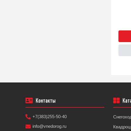
Быстрый заказ
Подробнее
Контакты
Кат
+7(383)255-50-40
Снегохо
info@vnedorog.ru
Квадроц