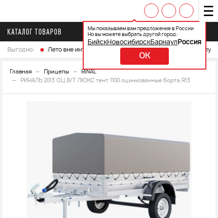
Мы показываем вам предложение в России
КАТАЛОГ ТОВАРОВ
Но вы можете выбрать другой город:
Бийск
Новосибирск
Барнаул
Россия
Выгодно:
Лето вне интренета
Выберите свой мотоцикл и получ
OK
Главная
Прицепы
RINAL
РИНАЛЬ 2013 ОЦ В/Т ЛЮКС тент 1100 оцинкованные борта R13