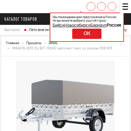
Мы показываем вам предложение в России
КАТАЛОГ ТОВАРОВ
Но вы можете выбрать другой город:
Бийск
Новосибирск
Барнаул
Россия
Выгодно:
Лето вне интренета
Выберите свой мотоцикл и получ
OK
Главная
Прицепы
RINAL
РИНАЛЬ 2013 ОЦ В/Т ЛЮКС автотент тент со скосом 1500 R13