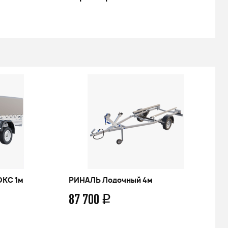
ЮКС 1м
РИНАЛЬ Лодочный 4м
87 700
q