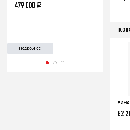
66 500
q
55 999
ПОХО
Подробнее
Подроб
РИНАЛЬ 2013 ОЦ В/Т 1м
РИНАЛ
76 100
82 
q