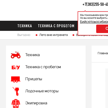
+7(383)255-50-4
Мы показываем вам пр
Каталог
Ак
Но вы можете выбрать 
Бийск
Новосибир
ТЕХНИКА
ТЕХНИКА С ПРОБЕГОМ
ПРИЦЕПЫ
ЛО
Выгодно:
Лето вне интренета
Выберите свой мотоц
Главна
Техника
Техника с пробегом
Прицепы
Лодочные моторы
Экипировка