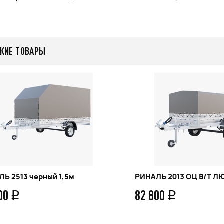
479 000
q
q
ЖИЕ ТОВАРЫ
нее
Подробнее
Ь 2513 черный 1,5м
РИНАЛЬ 2013 ОЦ В/Т Л
200
82 800
q
q