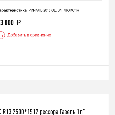
арактеристика
: РИНАЛЬ 2013 ОЦ В/Т ЛЮКС 1м
3 000
q
Добавить в сравнение
R13 2500*1512 рессора Газель 1л"
 АДЕ