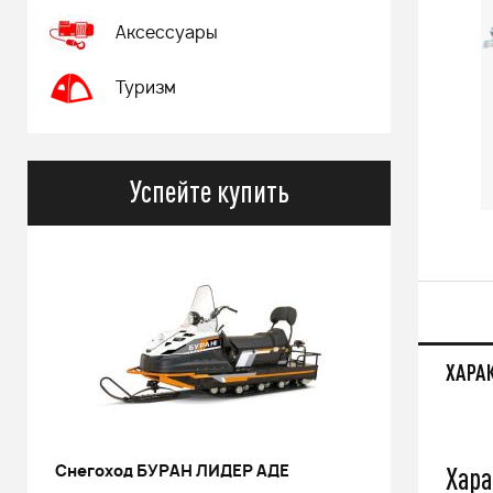
Аксессуары
Туризм
Успейте купить
ХАРА
Хара
РИНАЛЬ 2013 черный В/Т 1м
Костюм 
POWERM