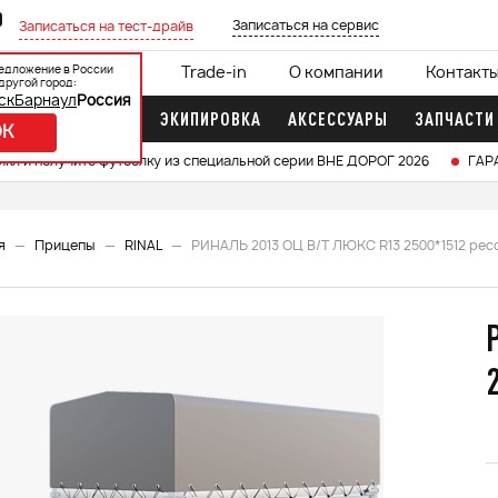
0
Записаться на сервис
Записаться на тест-драйв
едложение в России
ции
Кредит 0%
Trade-in
О компании
Контакт
другой город:
ск
Барнаул
Россия
ДОЧНЫЕ МОТОРЫ
ЭКИПИРОВКА
АКСЕССУАРЫ
ЗАПЧАСТИ
OK
икл и получите футболку из специальной серии ВНЕ ДОРОГ 2026
ГАР
я
Прицепы
RINAL
РИНАЛЬ 2013 ОЦ В/Т ЛЮКС R13 2500*1512 ресс