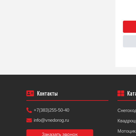
Быстрый заказ
Подробнее
Контакты
Кат
+7(383)255-50-40
Снегохо
info@vnedorog.ru
Квадроц
Мотоци
Заказать звонок