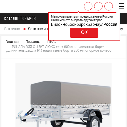
Мы показываем вам предложение в России
КАТАЛОГ ТОВАРОВ
Но вы можете выбрать другой город:
Бийск
Новосибирск
Барнаул
Россия
Выгодно:
Лето вне интренета
Выберите свой мотоцикл и получ
OK
Главная
Прицепы
RINAL
РИНАЛЬ 2013 ОЦ В/Т ЛЮКС тент 600 оцинкованные борта
удлинитель дышла R13 надставные борта 250 мм опорное колесо