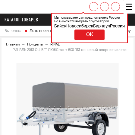
Мы показываем вам предложение в России
КАТАЛОГ ТОВАРОВ
Но вы можете выбрать другой город:
Бийск
Новосибирск
Барнаул
Россия
Выгодно:
Лето вне интренета
Выберите свой мотоцикл и получ
OK
Главная
Прицепы
RINAL
РИНАЛЬ 2013 ОЦ В/Т ЛЮКС тент 600 R13 цинковый опорное колесо