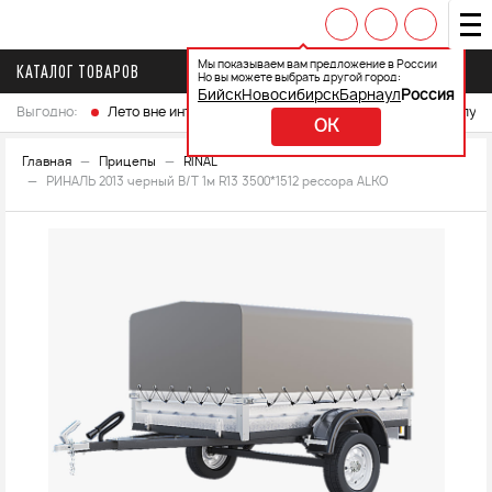
Мы показываем вам предложение в России
КАТАЛОГ ТОВАРОВ
Но вы можете выбрать другой город:
Бийск
Новосибирск
Барнаул
Россия
Выгодно:
Лето вне интренета
Выберите свой мотоцикл и получ
OK
Главная
Прицепы
RINAL
РИНАЛЬ 2013 черный В/Т 1м R13 3500*1512 рессора ALKO