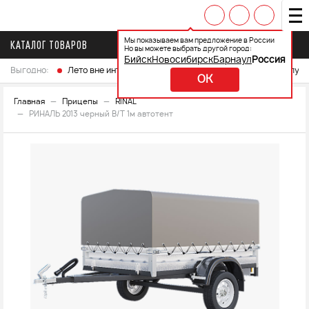
Мы показываем вам предложение в России
КАТАЛОГ ТОВАРОВ
Но вы можете выбрать другой город:
Бийск
Новосибирск
Барнаул
Россия
Выгодно:
Лето вне интренета
Выберите свой мотоцикл и получ
OK
Главная
Прицепы
RINAL
РИНАЛЬ 2013 черный В/Т 1м автотент