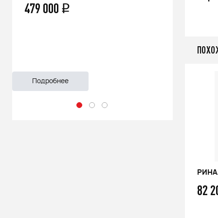
66 500
q
55 99
ПОХО
Подробнее
Подро
РИНАЛЬ 2013 ОЦ В/Т 1м
РИНАЛ
76 100
82 
q