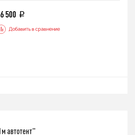
6 500
q
Добавить в сравнение
1м автотент"
 АДЕ