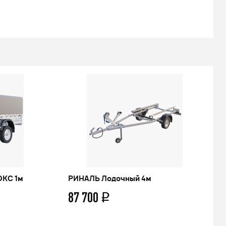
ЮКС 1м
РИНАЛЬ Лодочный 4м
87 700
q