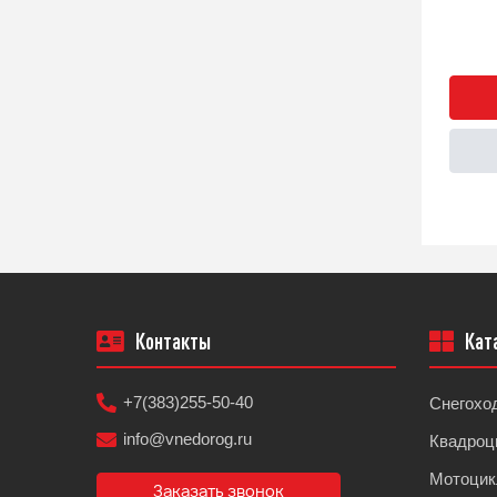
Быстрый заказ
Подробнее
Контакты
Кат
+7(383)255-50-40
Снегохо
info@vnedorog.ru
Квадроц
Мотоци
Заказать звонок