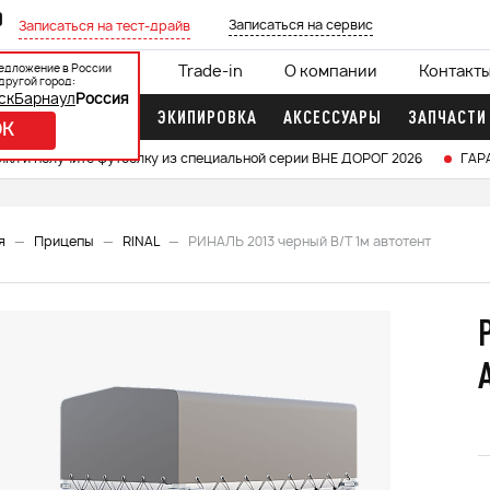
0
Записаться на сервис
Записаться на тест-драйв
едложение в России
ции
Кредит 0%
Trade-in
О компании
Контакт
другой город:
ск
Барнаул
Россия
ДОЧНЫЕ МОТОРЫ
ЭКИПИРОВКА
АКСЕССУАРЫ
ЗАПЧАСТИ
OK
икл и получите футболку из специальной серии ВНЕ ДОРОГ 2026
ГАР
я
Прицепы
RINAL
РИНАЛЬ 2013 черный В/Т 1м автотент