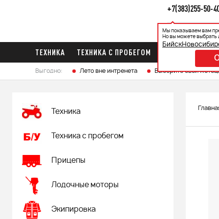
+7(383)255-50-4
Мы показываем вам пр
Каталог
Ак
Но вы можете выбрать 
Бийск
Новосибир
ТЕХНИКА
ТЕХНИКА С ПРОБЕГОМ
ПРИЦЕПЫ
ЛО
Выгодно:
Лето вне интренета
Выберите свой мотоц
Главна
Техника
Техника с пробегом
Прицепы
Лодочные моторы
Экипировка