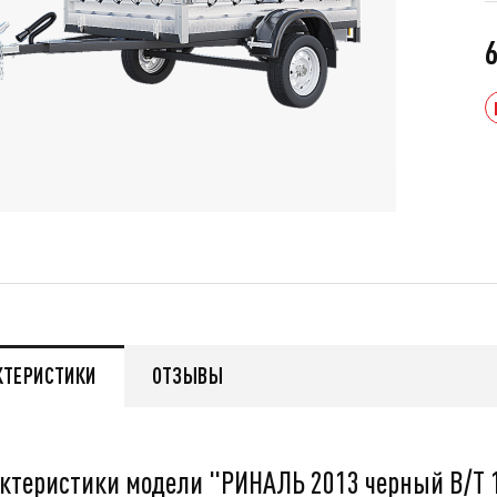
6
КТЕРИСТИКИ
ОТЗЫВЫ
ктеристики модели "РИНАЛЬ 2013 черный В/Т 
мужской зимний FINNTRAIL
Снегоход БУРАН ЛИДЕР
MAN