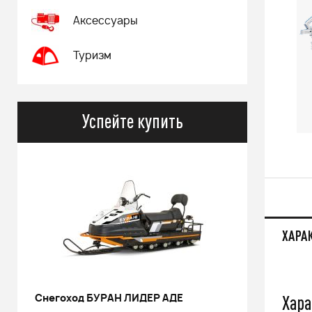
Аксессуары
Туризм
Успейте купить
ХАРА
Хара
РИНАЛЬ 2013 черный В/Т 1м
Костюм 
POWER