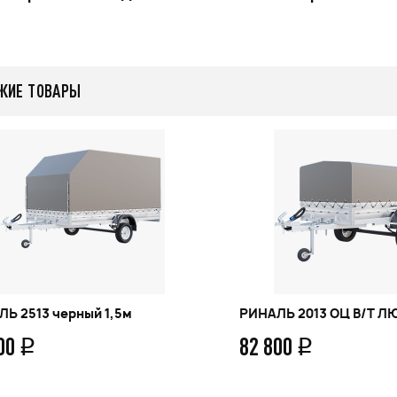
479 000
q
9
q
ЖИЕ ТОВАРЫ
бнее
Подробнее
Ь 2513 черный 1,5м
РИНАЛЬ 2013 ОЦ В/Т Л
200
82 800
q
q