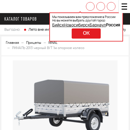
Мы показываем вам предложение в России
КАТАЛОГ ТОВАРОВ
Но вы можете выбрать другой город:
Бийск
Новосибирск
Барнаул
Россия
Выгодно:
Лето вне интренета
Выберите свой мотоцикл и получ
OK
Главная
Прицепы
RINAL
РИНАЛЬ 2013 черный В/Т 1м опорное колесо