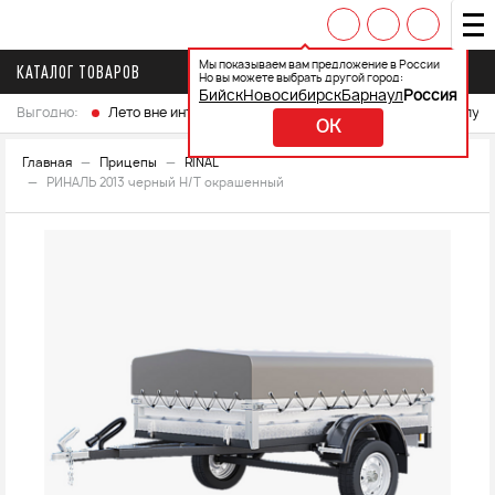
Мы показываем вам предложение в России
КАТАЛОГ ТОВАРОВ
Но вы можете выбрать другой город:
Бийск
Новосибирск
Барнаул
Россия
Выгодно:
Лето вне интренета
Выберите свой мотоцикл и получ
OK
Главная
Прицепы
RINAL
РИНАЛЬ 2013 черный Н/Т окрашенный