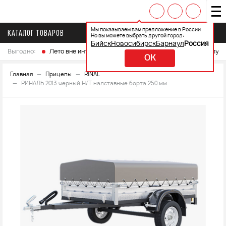
Мы показываем вам предложение в России
КАТАЛОГ ТОВАРОВ
Но вы можете выбрать другой город:
Бийск
Новосибирск
Барнаул
Россия
Выгодно:
Лето вне интренета
Выберите свой мотоцикл и получ
OK
Главная
Прицепы
RINAL
РИНАЛЬ 2013 черный Н/Т надставные борта 250 мм