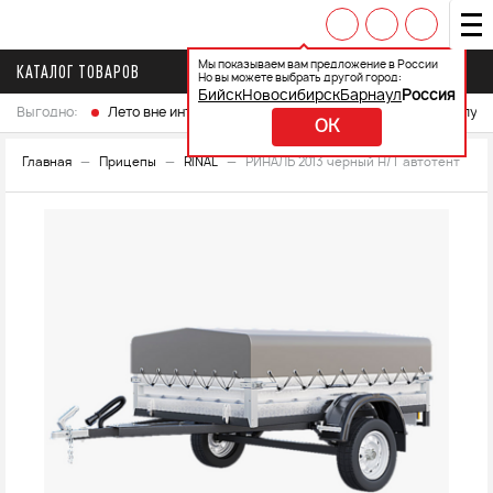
Мы показываем вам предложение в России
КАТАЛОГ ТОВАРОВ
Но вы можете выбрать другой город:
Бийск
Новосибирск
Барнаул
Россия
Выгодно:
Лето вне интренета
Выберите свой мотоцикл и получ
OK
Главная
Прицепы
RINAL
РИНАЛЬ 2013 черный Н/Т автотент