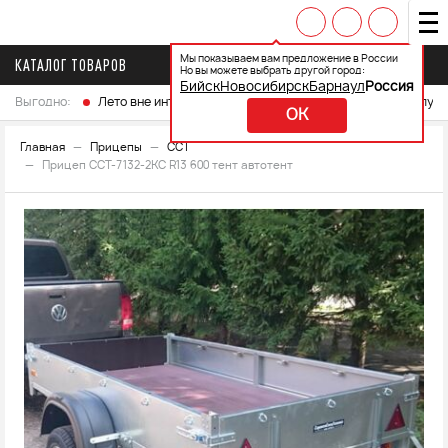
Мы показываем вам предложение в России
КАТАЛОГ ТОВАРОВ
Но вы можете выбрать другой город:
Бийск
Новосибирск
Барнаул
Россия
Выгодно:
Лето вне интренета
Выберите свой мотоцикл и получ
OK
Главная
Прицепы
ССТ
Прицеп ССТ-7132-2КС R13 600 тент автотент