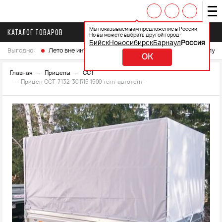
Мы показываем вам предложение в России
КАТАЛОГ ТОВАРОВ
Но вы можете выбрать другой город:
Бийск
Новосибирск
Барнаул
Россия
Выгодно:
Лето вне интренета
Выберите свой мотоцикл и получ
OK
Главная
Прицепы
ССТ
Прицеп ССТ-7132-30 R15 1500 тент автотент