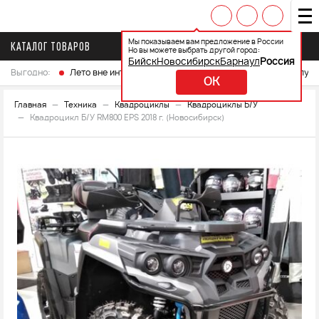
Мы показываем вам предложение в России
КАТАЛОГ ТОВАРОВ
Но вы можете выбрать другой город:
Бийск
Новосибирск
Барнаул
Россия
Выгодно:
Лето вне интренета
Выберите свой мотоцикл и получ
OK
Главная
Техника
Квадроциклы
Квадроциклы Б/У
Квадроцикл Б/У RM800 EPS 2018 г. (Новосибирск)