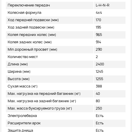
Переключение передач
L-H-N-R
Колесная формула
4х4
Ход передней подвески (мм)
170
Ход задней подвески (мм)
195
Колея передних колес (мм)
965
Колея задних колес (мм)
914
Min дорожный просвет (мм)
290
Количество мест
2
Длина (мм)
2400
Ширина (мм)
1245
Высота (мм)
1255
Сухая масса (кг)
388
Max. нагрузка на передний багажник (кг)
40
Max. нагрузка на задний багажник (кг)
80
Max. масса буксируемого груза (кг)
250
Электролебедка
Есть
Расширители арок
Есть
Защита днища
Есть