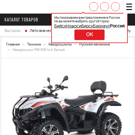
Мы показываем вам предложение в России
КАТАЛОГ ТОВАРОВ
Но вы можете выбрать другой город:
Бийск
Новосибирск
Барнаул
Россия
Выгодно:
Лето вне интренета
Выберите свой мотоцикл и получ
OK
Главная
Техника
Квадроциклы
Русская механика
Квадроцикл РМ 500 4х4 Белый