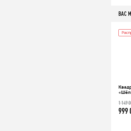
ВАС 
Распродажа
Расп
Квадроцикл РМ 800 Т
Квадр
«Шёл
1 200 000
q
9%
1 149 
1 096 000
q
999