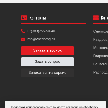
Контакты
Кат
+7(383)255-50-40
Снегохо
info@vnedorog.ru
Квадроц
Мотоци
Заказать звонок
Гидроци
Задать вопрос
Бензоге
Распрод
Записаться на сервис
Продолжая использовать сайт, вы даете согласие на обработку