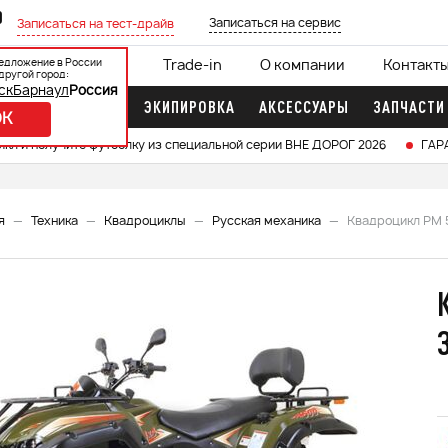
0
Записаться на сервис
Записаться на тест-драйв
едложение в России
ции
Кредит 0%
Trade-in
О компании
Контакт
другой город:
ск
Барнаул
Россия
ДОЧНЫЕ МОТОРЫ
ЭКИПИРОВКА
АКСЕССУАРЫ
ЗАПЧАСТИ
OK
икл и получите футболку из специальной серии ВНЕ ДОРОГ 2026
ГАР
я
Техника
Квадроциклы
Русская механика
Квадроцикл РМ 