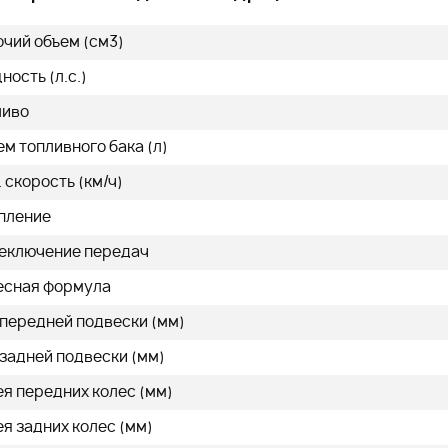
479 000
q
q
очий объем (см3)
ость (л.с.)
ливо
м топливного бака (л)
нее
Подробнее
 скорость (км/ч)
пление
еключение передач
есная формула
 передней подвески (мм)
задней подвески (мм)
я передних колес (мм)
я задних колес (мм)