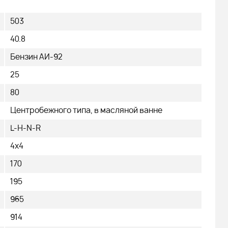
503
40.8
Бензин АИ-92
25
80
Центробежного типа, в масляной ванне
L-H-N-R
4х4
170
195
965
914