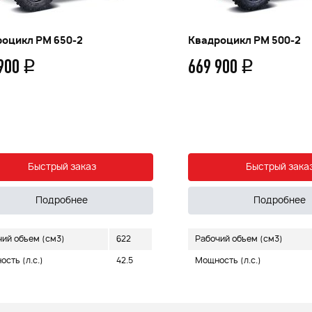
оцикл РМ 650-2
Квадроцикл РМ 500-2
 900
669 900
q
q
Быстрый заказ
Быстрый зака
Подробнее
Подробнее
чий объем (см3)
622
Рабочий объем (см3)
сть (л.с.)
42.5
Мощность (л.с.)