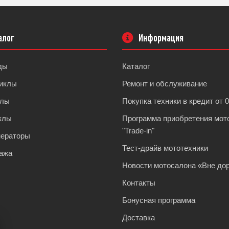
алог
Информация
ды
Каталог
иклы
Ремонт и обслуживание
клы
Покупка техники в кредит от 
клы
Программа приобретения мот
"Trade-in"
нераторы
Тест-драйв мототехники
ажа
Новости мотосалона «Вне дор
Контакты
Бонусная программа
Доставка