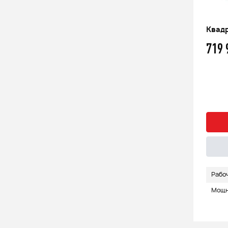
Квадроцикл РМ 800 Т серии
Квадр
«Шёлковый путь»
719
1 149 000
q
13%
999 000
q
Быстрый заказ
Подробнее
Рабочий объем (см3)
800
Рабо
Мощность (л.с.)
60
Мощно