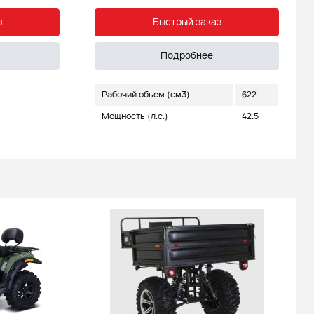
з
Быстрый заказ
Подробнее
Рабочий объем (см3)
622
Мощность (л.с.)
42.5