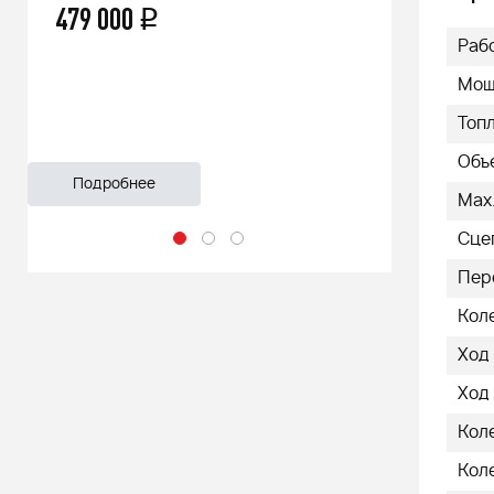
66 500
q
55 999
Раб
Мощн
Топ
Объе
Подробнее
Подроб
Max.
Сце
Пер
Кол
Ход
Ход 
Коле
Коле