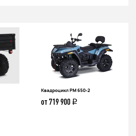
Квадроцикл РМ 650-2
от 719 900
q