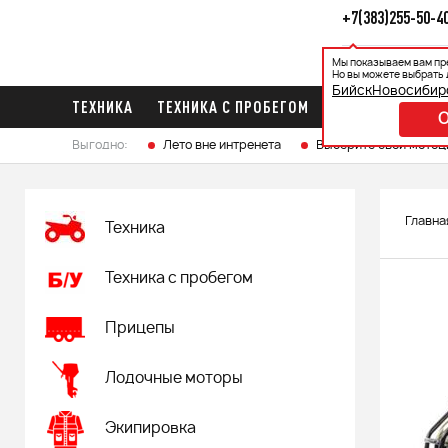
+7(383)255-50-4
Мы показываем вам пр
Каталог
Ак
Но вы можете выбрать 
Бийск
Новосибир
ТЕХНИКА
ТЕХНИКА С ПРОБЕГОМ
ПРИЦЕПЫ
ЛО
Выгодно:
Лето вне интренета
Выберите свой мотоц
Главна
Техника
Техника с пробегом
Прицепы
Лодочные моторы
Экипировка