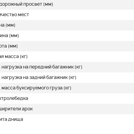
 дорожный просвет (мм)
ичество мест
на (мм)
ина (мм)
ота (мм)
я масса (кг)
 нагрузка на передний багажник (кг)
 нагрузка на задний багажник (кг)
 масса буксируемого груза (кг)
ктролебедка
ширители арок
ита днища