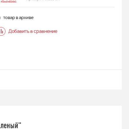
товар в архиве
Добавить в сравнение
еленый"
 АДЕ