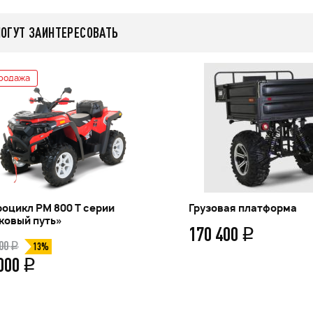
МОГУТ ЗАИНТЕРЕСОВАТЬ
родажа
оцикл РМ 800 Т серии
Грузовая платформа
ковый путь»
170 400
q
000
q
13%
 000
q