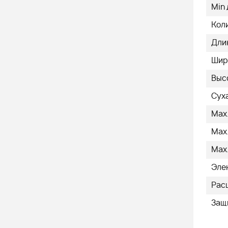
Min
Кол
Дли
Шир
Выс
Суха
Max.
Max.
Max.
Эле
Рас
Защ