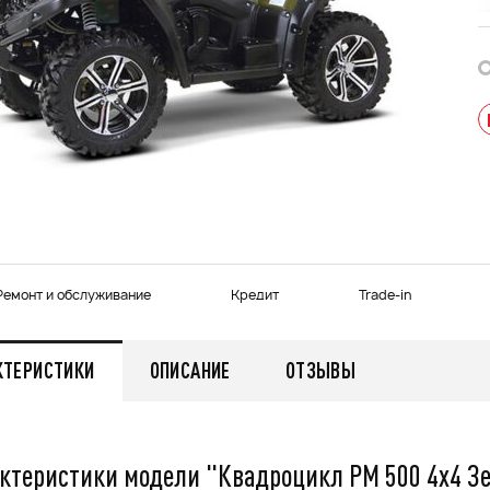
Ремонт и обслуживание
Кредит
Trade-in
КТЕРИСТИКИ
ОПИСАНИЕ
ОТЗЫВЫ
ктеристики модели "Квадроцикл РМ 500 4х4 З
мужской зимний FINNTRAIL
Снегоход БУРАН ЛИДЕР
AN