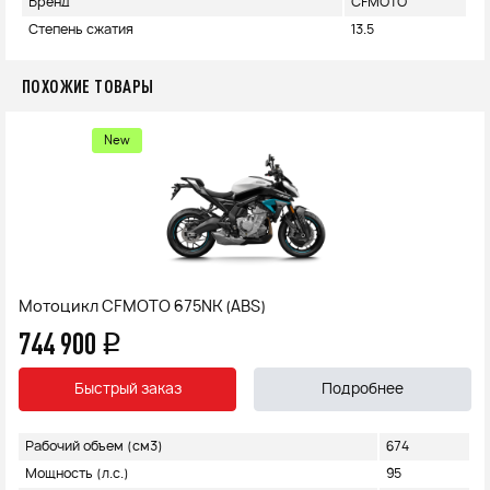
Бренд
CFMOTO
Степень сжатия
13.5
ПОХОЖИЕ ТОВАРЫ
New
Мотоцикл CFMOTO 675NK (ABS)
744 900
q
Быстрый заказ
Подробнее
Рабочий объем (см3)
674
Мощность (л.с.)
95