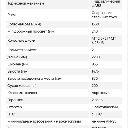
Гидравлический
Тормозной механизм
с ABS
Сварная, из
Рама
стальных труб
Колесная база (мм)
1530
Min дорожный просвет (мм)
240
MT 2,5×21 / MT
Колесные диски
4,25×18
Количество мест
2
Длина (мм)
2280
Ширина (мм)
936
Высота (мм)
1475
Высота посадочного места (мм)
870
Сухая масса (кг)
200
Класс мотоцикла
дорожный
Гарантия
2 года
Стартер
Электрический
ПТС
с ПТС
Минимальные требования к марке топлива
не ниже АИ-95