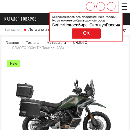
Мы показываем вам предложение в России
КАТАЛОГ ТОВАРОВ
Но вы можете выбрать другой город:
Бийск
Новосибирск
Барнаул
Россия
Выгодно:
Лето вне интренета
Выберите свой мотоцикл и получ
OK
Главная
Техника
Мотоциклы
CFMOTO
CFMOTO 1000MT-X Touring (ABS)
New