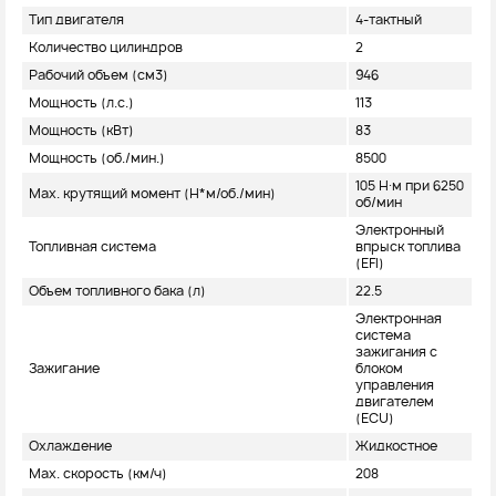
Тип двигателя
4-тактный
Количество цилиндров
2
Рабочий объем (см3)
946
Мощность (л.с.)
113
Мощность (кВт)
83
Мощность (об./мин.)
8500
105 Н∙м при 6250
Max. крутящий момент (H*м/об./мин)
об/мин
Электронный
Топливная система
впрыск топлива
(EFI)
Объем топливного бака (л)
22.5
Электронная
система
зажигания с
Зажигание
блоком
управления
двигателем
(ECU)
Охлаждение
Жидкостное
Max. скорость (км/ч)
208