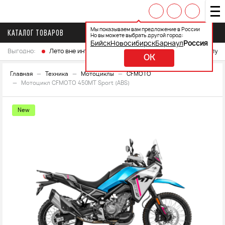
Мы показываем вам предложение в России
КАТАЛОГ ТОВАРОВ
Но вы можете выбрать другой город:
Бийск
Новосибирск
Барнаул
Россия
Выгодно:
Лето вне интренета
Выберите свой мотоцикл и получ
OK
Главная
Техника
Мотоциклы
CFMOTO
Мотоцикл CFMOTO 450MT Sport (ABS)
New