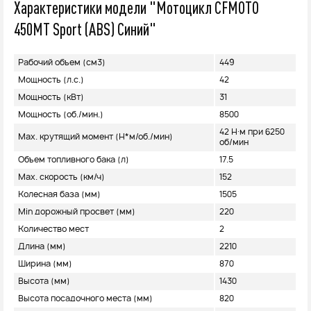
Характеристики модели "Мотоцикл CFMOTO
450MT Sport (ABS) Синий"
Рабочий объем (см3)
449
Мощность (л.с.)
42
Мощность (кВт)
31
Мощность (об./мин.)
8500
42 Н∙м при 6250
Max. крутящий момент (H*м/об./мин)
об/мин
Объем топливного бака (л)
17.5
Max. скорость (км/ч)
152
Колесная база (мм)
1505
Min дорожный просвет (мм)
220
Количество мест
2
Длина (мм)
2210
Ширина (мм)
870
Высота (мм)
1430
Высота посадочного места (мм)
820