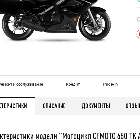
Ремонт и обслуживание
Кредит
Trade-in
КТЕРИСТИКИ
ОПИСАНИЕ
ДОКУМЕНТЫ
ОТЗЫ
ктеристики модели "Мотоцикл CFMOTO 650 TK
мужской зимний FINNTRAIL
Снегоход БУРАН ЛИДЕР
AN