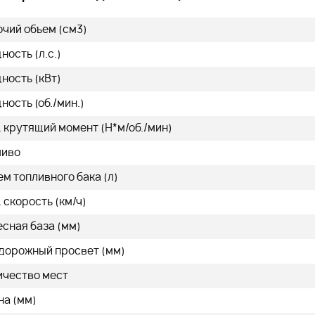
479 000
q
q
очий объем (см3)
ость (л.с.)
ность (кВт)
ость (об./мин.)
нее
Подробнее
 крутящий момент (H*м/об./мин)
ливо
м топливного бака (л)
 скорость (км/ч)
сная база (мм)
 дорожный просвет (мм)
ичество мест
на (мм)