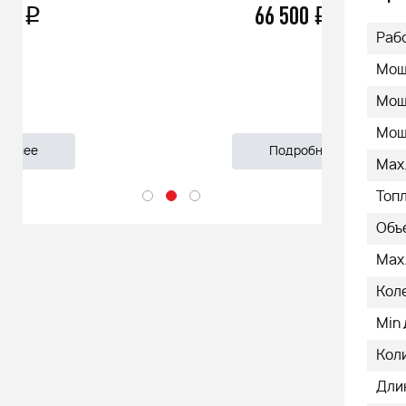
66 500
q
55 999
Раб
Мощн
Мощ
Мощн
Подробнее
Подроб
Max.
Топ
Объе
Max.
Коле
Min
Кол
Дли