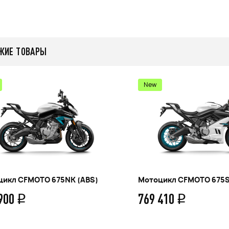
ЖИЕ ТОВАРЫ
New
цикл CFMOTO 675NK (ABS)
Мотоцикл CFMOTO 675S
 900
769 410
q
q