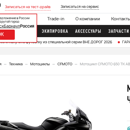
0
Записаться на сервис
Записаться на тест-драйв
едложение в России
ции
Кредит 0%
Trade-in
О компании
Контакт
другой город:
ск
Барнаул
Россия
ДОЧНЫЕ МОТОРЫ
ЭКИПИРОВКА
АКСЕССУАРЫ
ЗАПЧАСТИ
OK
икл и получите футболку из специальной серии ВНЕ ДОРОГ 2026
ГАР
я
Техника
Мотоциклы
CFMOTO
Мотоцикл CFMOTO 650 TK A