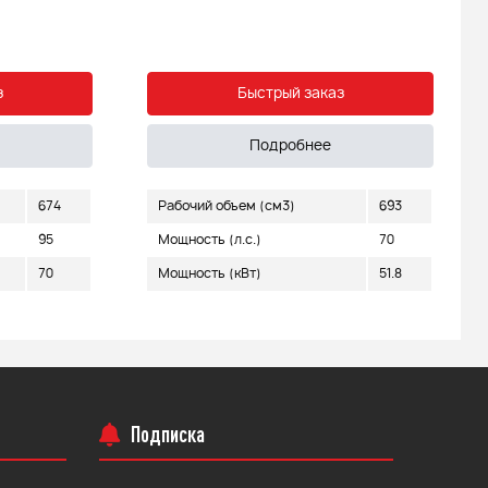
з
Быстрый заказ
Подробнее
674
Рабочий объем (см3)
693
95
Мощность (л.с.)
70
70
Мощность (кВт)
51.8
Подписка