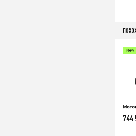
ПОХО
New
Мотоцикл CFMOTO 700MT (ABS)
Мото
697 410
744
q