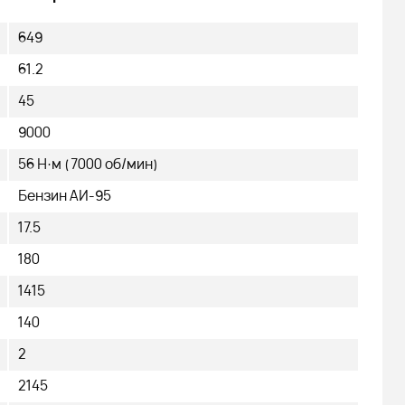
649
61.2
45
9000
56 Н·м (7000 об/мин)
Бензин АИ-95
17.5
180
1415
140
2
2145