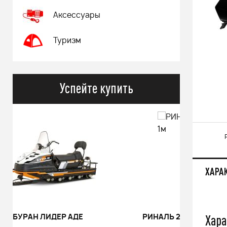
Аксессуары
Туризм
Успейте купить
ХАРА
Хара
РИНАЛЬ 2013 черный В/Т 1м
Костюм 
POWERM