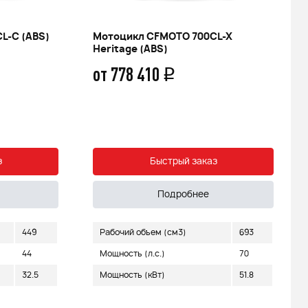
L-C (ABS)
Мотоцикл CFMOTO 700CL-X
Heritage (ABS)
от 778 410
q
з
Быстрый заказ
Подробнее
449
Рабочий объем (см3)
693
44
Мощность (л.с.)
70
32.5
Мощность (кВт)
51.8