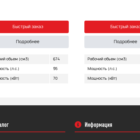
Быстрый заказ
Быстрый зака
Подробнее
Подробнее
чий объем (см3)
674
Рабочий объем (см3)
сть (л.с.)
95
Мощность (л.с.)
ость (кВт)
70
Мощность (кВт)
алог
Информация