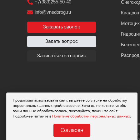
+7(383)255-50-40
Снегохо
info@vnedorog.ru
Квадроц
Мотоци
Заказать звонок
Гидроци
Задать вопрос
Бензоге
Распрод
Записаться на сервис
Продолжая использовать сайт, вы даете согласие на обработку
персональных данных: файлов cookie. Если вы не хотите, чтобы
ваши данные обрабатывались, пожалуйста, покиньте сайт.
Подробнее читайте в
Политике обработки персональных данных
.
© 2026 Мот
Согласен
Обращаем ваше внимание на то, что да
определяемой положениями Статьи 437(2)