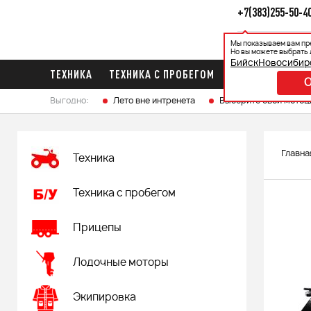
+7(383)255-50-4
Мы показываем вам пр
Каталог
Ак
Но вы можете выбрать 
Бийск
Новосибир
ТЕХНИКА
ТЕХНИКА С ПРОБЕГОМ
ПРИЦЕПЫ
ЛО
Выгодно:
Лето вне интренета
Выберите свой мотоц
Главна
Техника
Техника с пробегом
Прицепы
Лодочные моторы
Экипировка