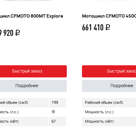
цикл CFMOTO 800MT Explore
Мотоцикл CFMOTO 450C
661 410
q
9 920
q
Быстрый заказ
Быстрый зака
Подробнее
Подробнее
чий объем (см3)
799
Рабочий объем (см3)
сть (л.с.)
91
Мощность (л.с.)
ость (кВт)
67
Мощность (кВт)