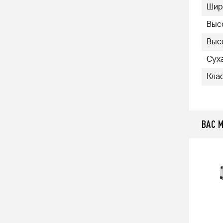
Шир
Выс
Выс
Суха
Кла
ВАС 