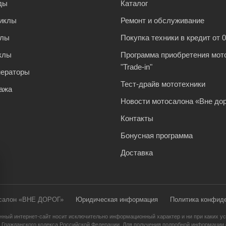
ды
Каталог
иклы
Ремонт и обслуживание
клы
Покупка техники в кредит от 
клы
Программа приобретения мот
"Trade-in"
нераторы
Тест-драйв мототехники
ажа
Новости мотосалона «Вне дор
Контакты
Бонусная программа
Доставка
осалон «ВНЕ ДОРОГ»
Юридическая информация
Политика конфид
нный интернет-сайт носит исключительно информационный характер и ни при каких ус
 Гражданского кодекса Российской Федерации. Для получения подробной информации о